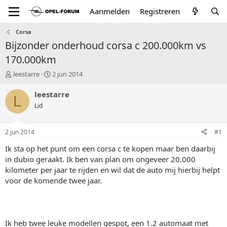
Aanmelden
Registreren
Corsa
Bijzonder onderhoud corsa c 200.000km vs
170.000km
T
S
leestarre
2 jun 2014
o
t
p
a
leestarre
L
i
r
Lid
c
t
s
d
t
a
2 jun 2014
#1
a
t
r
u
Ik sta op het punt om een corsa c te kopen maar ben daarbij
t
m
in dubio geraakt. Ik ben van plan om ongeveer 20.000
e
kilometer per jaar te rijden en wil dat de auto mij hierbij helpt
r
voor de komende twee jaar.
Ik heb twee leuke modellen gespot, een 1.2 automaat met