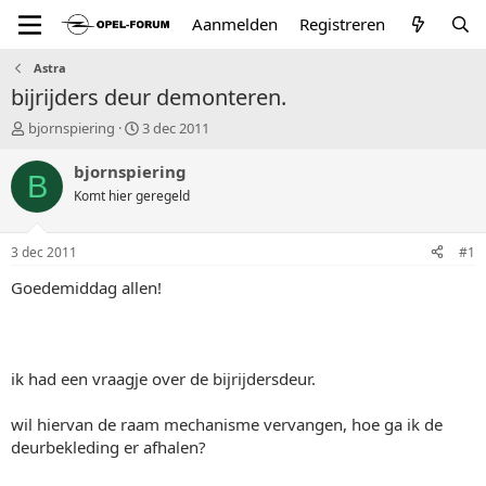
Aanmelden
Registreren
Astra
bijrijders deur demonteren.
T
S
bjornspiering
3 dec 2011
o
t
p
a
bjornspiering
B
i
r
Komt hier geregeld
c
t
s
d
t
a
3 dec 2011
#1
a
t
r
u
Goedemiddag allen!
t
m
e
r
ik had een vraagje over de bijrijdersdeur.
wil hiervan de raam mechanisme vervangen, hoe ga ik de
deurbekleding er afhalen?