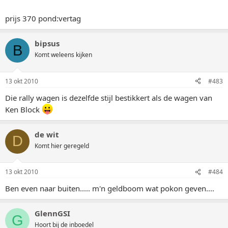
prijs 370 pond:vertag
bipsus
B
Komt weleens kijken
13 okt 2010
#483
Die rally wagen is dezelfde stijl bestikkert als de wagen van
Ken Block
de wit
D
Komt hier geregeld
13 okt 2010
#484
Ben even naar buiten..... m'n geldboom wat pokon geven....
GlennGSI
G
Hoort bij de inboedel