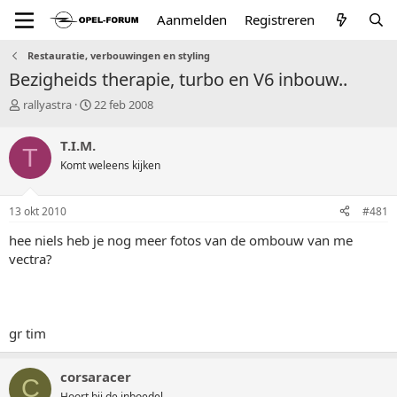
Aanmelden
Registreren
Restauratie, verbouwingen en styling
Bezigheids therapie, turbo en V6 inbouw..
T
S
rallyastra
22 feb 2008
o
t
p
a
T.I.M.
T
i
r
Komt weleens kijken
c
t
s
d
t
a
13 okt 2010
#481
a
t
r
u
hee niels heb je nog meer fotos van de ombouw van me
t
m
vectra?
e
r
gr tim
corsaracer
C
Hoort bij de inboedel