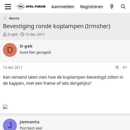
Aanmelden
Registreren
Manta
Bevestiging ronde koplampen (Irmsher)
T
S
D-gek
13 dec 2011
o
t
p
a
D-gek
D
i
r
Komt hier geregeld
c
t
s
d
t
a
13 dec 2011
#1
a
t
r
u
Kan iemand laten zien hoe de koplampen bevestigd zitten in
t
m
de kappen, met een frame of iets dergelijks?
e
r
jwmanta
J
Post best veel