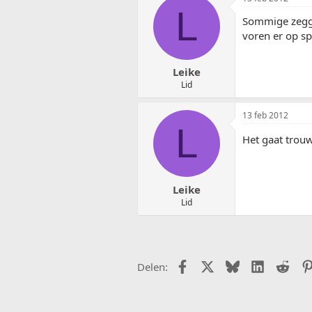
L
Sommige zegge
voren er op spu
Leike
Lid
13 feb 2012
L
Het gaat tro
Leike
Lid
Facebook
X (Twitter)
Bluesky
LinkedIn
Redd
Delen: