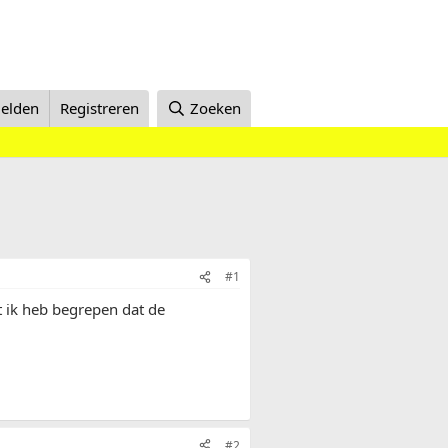
elden
Registreren
Zoeken
#1
t ik heb begrepen dat de
#2