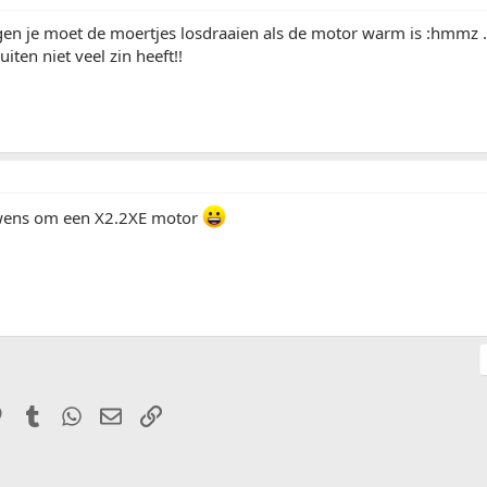
n je moet de moertjes losdraaien als de motor warm is :hmmz 
iten niet veel zin heeft!!
uwens om een X2.2XE motor
it
Pinterest
Tumblr
WhatsApp
E-mail
Link