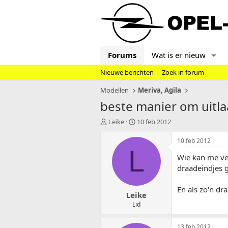
Forums
Wat is er nieuw
Nieuwe berichten
Zoek in forum
Modellen
Meriva, Agila
beste manier om uitlaa
T
S
Leike
10 feb 2012
o
t
p
a
10 feb 2012
i
r
L
Wie kan me ver
c
t
s
d
draadeindjes g
t
a
a
t
En als zo'n dr
Leike
r
u
t
m
Lid
e
r
13 feb 2012