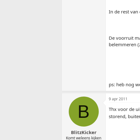
In de rest van
De voorruit ma
belemmeren (zo
ps: heb nog we
9 apr 2011
B
Thx voor de uit
storend, buite
BlitzKicker
Komt weleens kijken