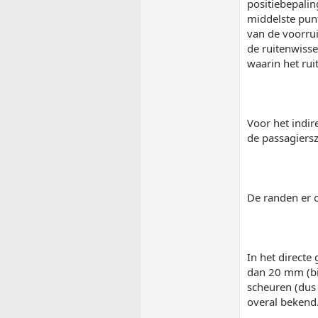
positiebepalin
middelste punt
van de voorrui
de ruitenwisse
waarin het rui
Voor het indir
de passagiersz
De randen er o
In het directe
dan 20 mm (bi
scheuren (dus 
overal bekend