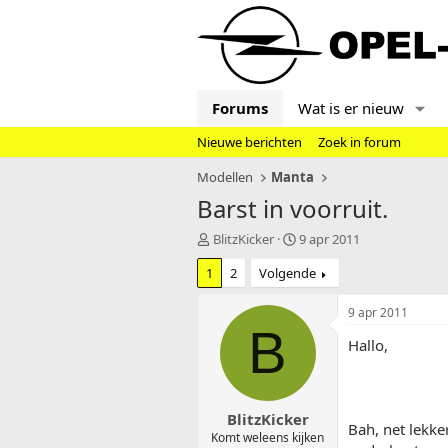
Forums
Wat is er nieuw
Nieuwe berichten
Zoek in forum
Modellen
Manta
Barst in voorruit.
T
S
BlitzKicker
9 apr 2011
o
t
1
2
Volgende
p
a
i
r
c
t
9 apr 2011
s
d
B
Hallo,
t
a
a
t
r
u
t
m
BlitzKicker
e
Bah, net lekke
r
Komt weleens kijken