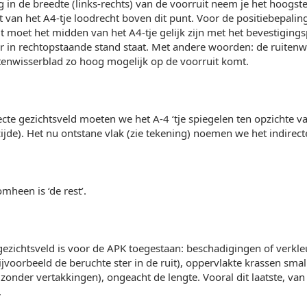
g in de breedte (links-rechts) van de voorruit neem je het hoogst
 van het A4-tje loodrecht boven dit punt. Voor de positiebepali
t moet het midden van het A4-tje gelijk zijn met het bevestigings
r in rechtopstaande stand staat. Met andere woorden: de ruitenw
tenwisserblad zo hoog mogelijk op de voorruit komt.
ecte gezichtsveld moeten we het A-4 ‘tje spiegelen ten opzichte v
ijde). Het nu ontstane vlak (zie tekening) noemen we het indirect
mheen is ‘de rest’.
 gezichtsveld is voor de APK toegestaan: beschadigingen of verk
jvoorbeeld de beruchte ster in de ruit), oppervlakte krassen sm
zonder vertakkingen), ongeacht de lengte. Vooral dit laatste, van 
.