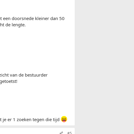
et een doorsnede kleiner dan 50
t de lengte.
zicht van de bestuurder
getoetst!
je er 1 zoeken tegen die tijd
#5