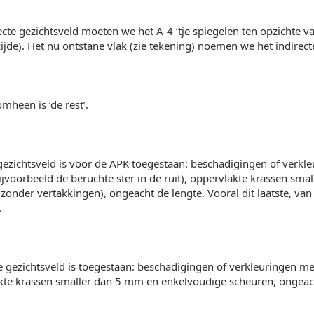
ecte gezichtsveld moeten we het A-4 ‘tje spiegelen ten opzichte v
ijde). Het nu ontstane vlak (zie tekening) noemen we het indirect
mheen is ‘de rest’.
 gezichtsveld is voor de APK toegestaan: beschadigingen of verk
jvoorbeeld de beruchte ster in de ruit), oppervlakte krassen sm
zonder vertakkingen), ongeacht de lengte. Vooral dit laatste, van 
.
te gezichtsveld is toegestaan: beschadigingen of verkleuringen m
te krassen smaller dan 5 mm en enkelvoudige scheuren, ongeach