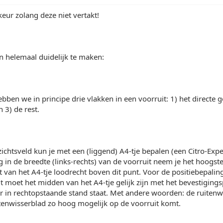
keur zolang deze niet vertakt!
n helemaal duidelijk te maken:
bben we in principe drie vlakken in een voorruit: 1) het directe ge
 3) de rest.
zichtsveld kun je met een (liggend) A4-tje bepalen (een Citro-Exp
g in de breedte (links-rechts) van de voorruit neem je het hoogst
 van het A4-tje loodrecht boven dit punt. Voor de positiebepali
t moet het midden van het A4-tje gelijk zijn met het bevestigings
r in rechtopstaande stand staat. Met andere woorden: de ruitenw
tenwisserblad zo hoog mogelijk op de voorruit komt.