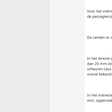
Voor het indir
de passagiersz
De randen er o
In het directe
dan 20 mm (bi
scheuren (dus 
overal bekend
In het indirec
mm, oppervlak