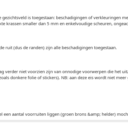
te gezichtsveld is toegestaan: beschadigingen of verkleuringen m
te krassen smaller dan 5 mm en enkelvoudige scheuren, ongeach
 de ruit (dus de randen) zijn alle beschadigingen toegestaan.
g verder niet voorzien zijn van onnodige voorwerpen die het uit
als donkere folie of stickers). NB: aan deze eis wordt niet meer 
l een aantal voorruiten liggen (groen brons &amp; helder) mocht 