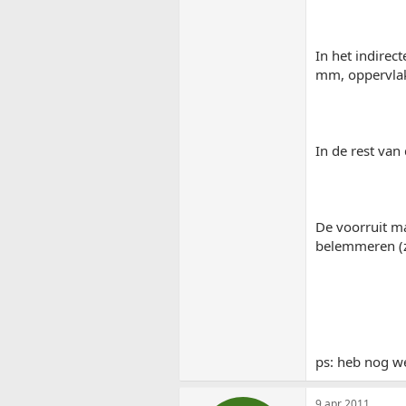
In het indirec
mm, oppervlak
In de rest van
De voorruit ma
belemmeren (zo
ps: heb nog we
9 apr 2011