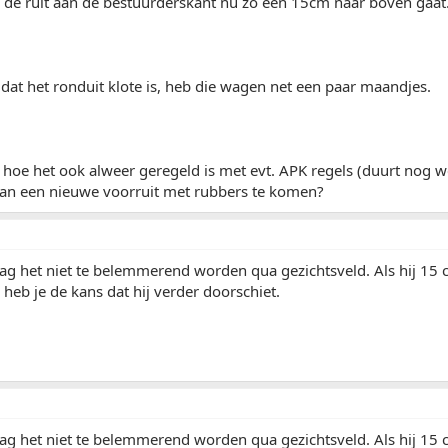
 de ruit aan de bestuurderskant nu zo een 15cm naar boven gaat.
t dat het ronduit klote is, heb die wagen net een paar maandjes.
f hoe het ook alweer geregeld is met evt. APK regels (duurt nog we
 aan een nieuwe voorruit met rubbers te komen?
ag het niet te belemmerend worden qua gezichtsveld. Als hij 15
 heb je de kans dat hij verder doorschiet.
ag het niet te belemmerend worden qua gezichtsveld. Als hij 15