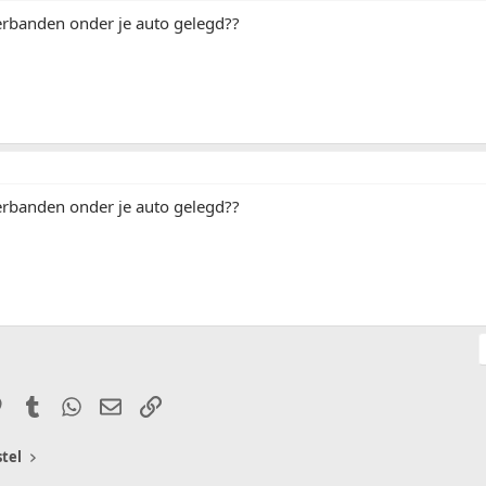
erbanden onder je auto gelegd??
erbanden onder je auto gelegd??
it
Pinterest
Tumblr
WhatsApp
E-mail
Link
tel