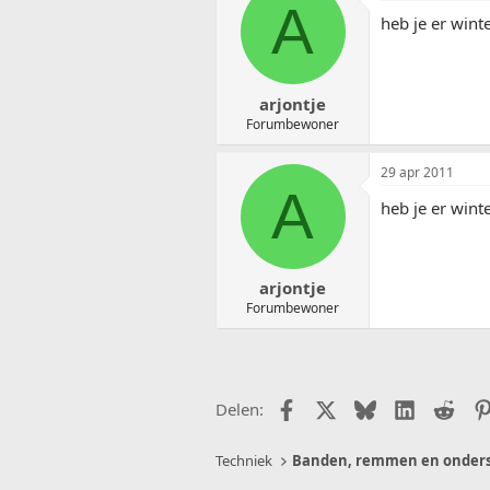
A
heb je er wint
arjontje
Forumbewoner
29 apr 2011
A
heb je er wint
arjontje
Forumbewoner
Facebook
X (Twitter)
Bluesky
LinkedIn
Redd
Delen:
Techniek
Banden, remmen en onders