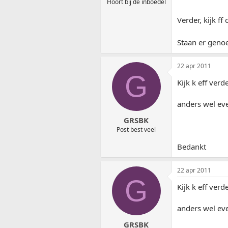
Hoort bij de inboedel
Verder, kijk ff
Staan er genoe
22 apr 2011
G
Kijk k eff ver
anders wel ev
GRSBK
Post best veel
Bedankt
22 apr 2011
G
Kijk k eff ver
anders wel ev
GRSBK