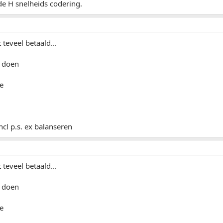
 de H snelheids codering.
 teveel betaald...
n doen
e
ncl p.s. ex balanseren
 teveel betaald...
n doen
e