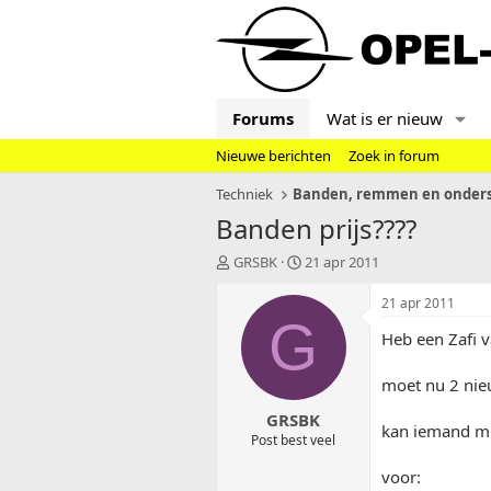
Forums
Wat is er nieuw
Nieuwe berichten
Zoek in forum
Techniek
Banden, remmen en onders
Banden prijs????
T
S
GRSBK
21 apr 2011
o
t
p
a
21 apr 2011
i
r
G
Heb een Zafi 
c
t
s
d
t
a
moet nu 2 ni
a
t
GRSBK
r
u
kan iemand mij
t
m
Post best veel
e
voor:
r