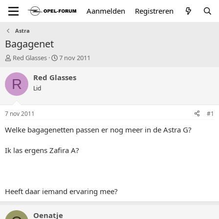
Aanmelden
Registreren
Astra
Bagagenet
T
S
Red Glasses
7 nov 2011
o
t
p
a
Red Glasses
R
i
r
Lid
c
t
s
d
t
a
7 nov 2011
#1
a
t
r
u
Welke bagagenetten passen er nog meer in de Astra G?
t
m
e
Ik las ergens Zafira A?
r
Heeft daar iemand ervaring mee?
Oenatje