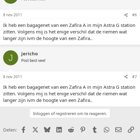
8 nov 2011
#6
Ik heb een bagagenet van een Zafira A in mijn Astra G station
zitten. Volgens mij is het enige verschil dat de riemen wat
langer zijn ivm de hoogte van een Zafira..
jericho
J
Post best veel
8 nov 2011
#7
Ik heb een bagagenet van een Zafira A in mijn Astra G station
zitten. Volgens mij is het enige verschil dat de riemen wat
langer zijn ivm de hoogte van een Zafira..
Inloggen of registreren om te reageren.
Facebook
X (Twitter)
Bluesky
LinkedIn
Reddit
Pinterest
Tumblr
WhatsApp
E-mail
Li
Delen: