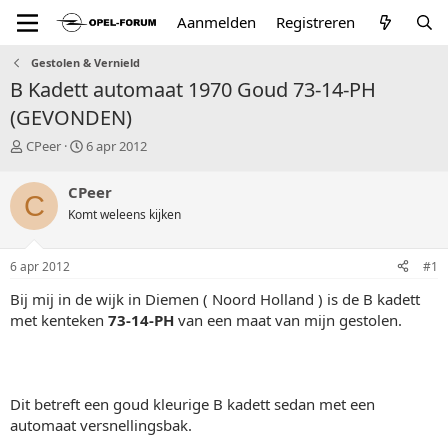
Aanmelden
Registreren
Gestolen & Vernield
B Kadett automaat 1970 Goud 73-14-PH
(GEVONDEN)
T
S
CPeer
6 apr 2012
o
t
p
a
CPeer
C
i
r
Komt weleens kijken
c
t
s
d
t
a
6 apr 2012
#1
a
t
r
u
Bij mij in de wijk in Diemen ( Noord Holland ) is de B kadett
t
m
met kenteken
73-14-PH
van een maat van mijn gestolen.
e
r
Dit betreft een goud kleurige B kadett sedan met een
automaat versnellingsbak.