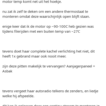
motor temp komt net uit het hoekje.
nu zat ik zelf te deken om een andere thermostaat te
monteren omdat deze waarschijnlijk open blijft staan.
enige keer dat ik de motor op ~90-100C heb gezien was
tijdens filerijden met een buiten temp van ~27C
tevens doet haar complete kachel verlichting het niet, dit
heeft 1x gebrand maar ook nooit meer.
zijn deze pitten makelijk te vervangen? Aanjagerpaneel +
Asbak
tevens vergeet haar autoradio telkens de zenders, en liedje
welke hij afspeelde.
dit kan ik oplossen door een continu stroom te monteren in