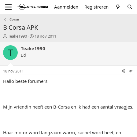
Aanmelden
Registreren
Corsa
B Corsa APK
T
S
Teake1990
18 nov 2011
o
t
p
a
Teake1990
T
i
r
Lid
c
t
s
d
t
a
18 nov 2011
#1
a
t
r
u
Hallo beste forumers.
t
m
e
r
Mijn vriendin heeft een B-Corsa en ik had een aantal vraagjes.
Haar motor word langzaam warm, kachel word heet, en