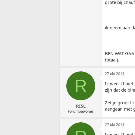
grote bij chau
ik neem aan da
BEN WAT GAAN 
totaal).
27 okt 2011
R
Ik weet ff niet
zijn dat de bin
Zet je groot l
RISL
aangaan met gr
Forumbewoner
27 okt 2011
Ik weet ff niet