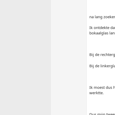
na lang zoeken
Ik ontdekte da
bokaalglas la
Bij de rechter
Bij de linkergl
Ik moest dus 
werktte.
Dus mijn twee 