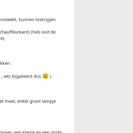
 insteekt, kunnen loskrijgen.
(chauffeurkant) (heb ooit de
e).
ekken.
 , iets bijgeleerd dus
)
et meer, enkel groot lampje
pjes: een kleine en een grote.