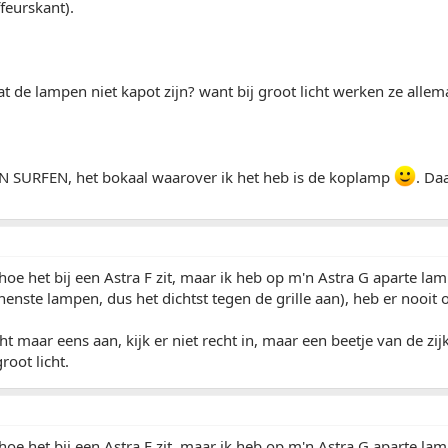
ffeurskant).
t de lampen niet kapot zijn? want bij groot licht werken ze allem
SURFEN, het bokaal waarover ik het heb is de koplamp
. Da
 hoe het bij een Astra F zit, maar ik heb op m'n Astra G aparte lam
nenste lampen, dus het dichtst tegen de grille aan), heb er nooit o
icht maar eens aan, kijk er niet recht in, maar een beetje van de z
oot licht.
 hoe het bij een Astra F zit, maar ik heb op m'n Astra G aparte lam