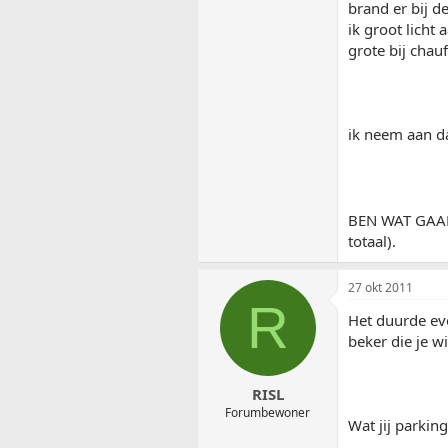
brand er bij d
ik groot licht
grote bij chau
ik neem aan da
BEN WAT GAAN 
totaal).
27 okt 2011
R
Het duurde eve
beker die je w
RISL
Forumbewoner
Wat jij parking