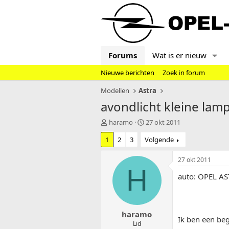
Forums
Wat is er nieuw
Nieuwe berichten
Zoek in forum
Modellen
Astra
avondlicht kleine lam
T
S
haramo
27 okt 2011
o
t
1
2
3
Volgende
p
a
i
r
c
t
27 okt 2011
s
d
H
auto: OPEL A
t
a
a
t
r
u
t
m
haramo
e
Ik ben een be
r
Lid