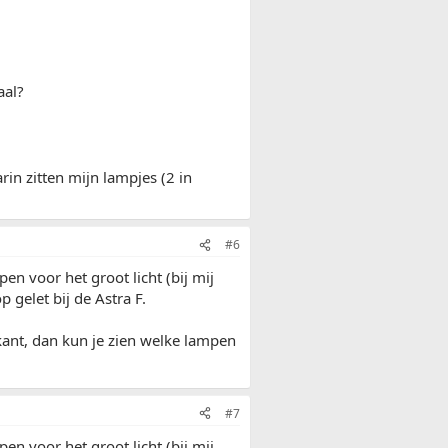
aal?
arin zitten mijn lampjes (2 in
#6
pen voor het groot licht (bij mij
p gelet bij de Astra F.
ijkant, dan kun je zien welke lampen
#7
pen voor het groot licht (bij mij