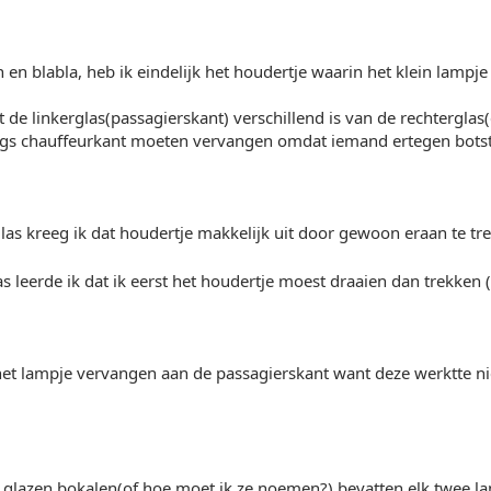
 en blabla, heb ik eindelijk het houdertje waarin het klein lampje
t de linkerglas(passagierskant) verschillend is van de rechterglas
ngs chauffeurkant moeten vervangen omdat iemand ertegen botst
glas kreeg ik dat houdertje makkelijk uit door gewoon eraan te tr
as leerde ik dat ik eerst het houdertje moest draaien dan trekken (
het lampje vervangen aan de passagierskant want deze werktte ni
glazen bokalen(of hoe moet ik ze noemen?) bevatten elk twee lam