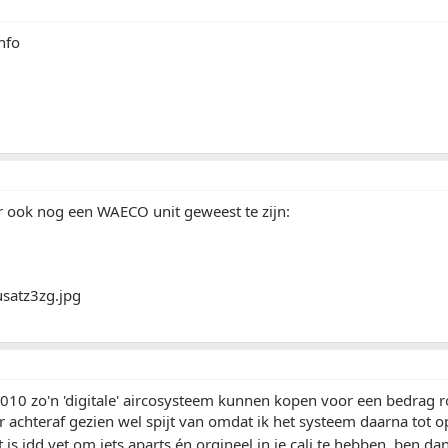
nfo
er ook nog een WAECO unit geweest te zijn:
10 zo'n 'digitale' aircosysteem kunnen kopen voor een bedrag r
 achteraf gezien wel spijt van omdat ik het systeem daarna tot 
t is idd vet om iets aparts én orgineel in je cali te hebben, ben