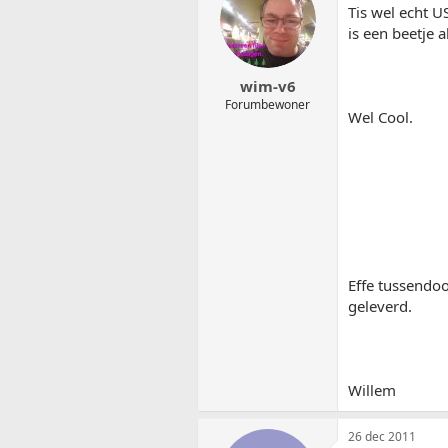
Tis wel echt U
is een beetje 
wim-v6
Forumbewoner
Wel Cool.
Effe tussendoo
geleverd.
Willem
26 dec 2011