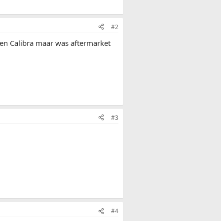
#2
 een Calibra maar was aftermarket
#3
#4