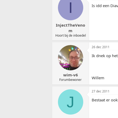
I
Is idd een Dia
InjectTheVeno
m
Hoort bij de inboedel
26 dec 2011
Ik dnek op he
wim-v6
Willem
Forumbewoner
27 dec 2011
J
Bestaat er ook