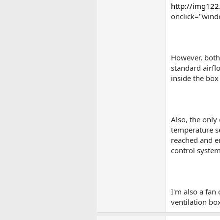
http://img12
onclick="windo
However, both 
standard airfl
inside the box
Also, the only
temperature se
reached and en
control system
I'm also a fan 
ventilation bo