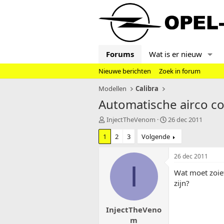
Forums
Wat is er nieuw
Nieuwe berichten
Zoek in forum
Modellen
Calibra
Automatische airco c
T
S
InjectTheVenom
26 dec 2011
o
t
1
2
3
Volgende
p
a
i
r
c
t
26 dec 2011
s
d
I
Wat moet zoie
t
a
a
t
zijn?
r
u
t
m
InjectTheVeno
e
r
m