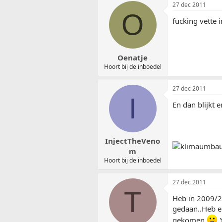
27 dec 2011
O
fucking vette i
Oenatje
Hoort bij de inboedel
27 dec 2011
I
En dan blijkt 
InjectTheVeno
m
Hoort bij de inboedel
27 dec 2011
T
Heb in 2009/20
gedaan..Heb er
gekomen
'