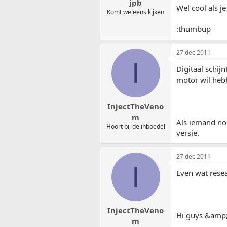
jpb
Wel cool als j
Komt weleens kijken
:thumbup
27 dec 2011
I
Digitaal schijn
motor wil he
InjectTheVeno
m
Als iemand nou
Hoort bij de inboedel
versie.
27 dec 2011
I
Even wat resea
InjectTheVeno
Hi guys &amp;
m