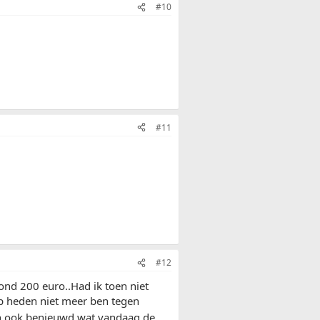
#10
#11
#12
ond 200 euro..Had ik toen niet
op heden niet meer ben tegen
 dan ook benieuwd wat vandaag de