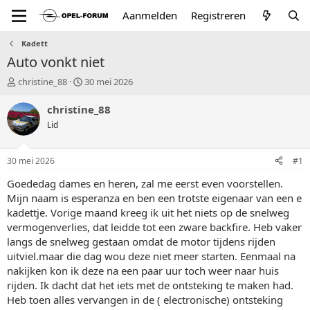
Aanmelden
Registreren
Kadett
Auto vonkt niet
T
S
christine_88
30 mei 2026
o
t
p
a
christine_88
i
r
Lid
c
t
s
d
t
a
30 mei 2026
#1
a
t
r
u
Goededag dames en heren, zal me eerst even voorstellen.
t
m
Mijn naam is esperanza en ben een trotste eigenaar van een e
e
kadettje. Vorige maand kreeg ik uit het niets op de snelweg
r
vermogenverlies, dat leidde tot een zware backfire. Heb vaker
langs de snelweg gestaan omdat de motor tijdens rijden
uitviel.maar die dag wou deze niet meer starten. Eenmaal na
nakijken kon ik deze na een paar uur toch weer naar huis
rijden. Ik dacht dat het iets met de ontsteking te maken had.
Heb toen alles vervangen in de ( electronische) ontsteking