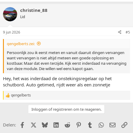
a
a
christine_88
r
d
Lid
e
r
i
9 jun 2026
#5
n
g
qengelberts zei:
e
n
Persoonlijk zou ik eerst meten en vanuit daaruit dingen vervangen
:
want vervangen is niet altijd meteen een goede oplossing en
kostbaar. Maar dat even terzijde. Kijk eerst inderdaad na vervanging
van deze module. Die willen wel eens kapot gaan.
Hey, het was inderdaad de onstekingsregelaar op het
schutbord. Auto getimed, rijdt weer als een zonnetje
qengelberts
W
a
a
Inloggen of registreren om te reageren.
r
d
e
Facebook
X (Twitter)
Bluesky
LinkedIn
Reddit
Pinterest
Tumblr
WhatsApp
E-mail
Li
Delen:
r
i