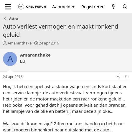
Aanmelden
Registreren
Astra
Auto verliest vermogen en maakt ronkend
geluid
T
S
Amaranthake
24 apr 2016
o
t
p
a
Amaranthake
A
i
r
Lid
c
t
s
d
t
a
24 apr 2016
#1
a
t
r
u
Hoi, ik heb een opel astra stationwagen en sinds kort staat er
t
m
een service lampje, de auto verliest vaak vermogen tijdens
e
het rijden en de motor maakt dan een raar ronkend geluid...
r
Heb ookal voor gehad dat hij opeens stilvalt en dan branden
het lampje van de olie en batterij, maar deze zijn oke...
Wat zou dit kunnen zijn? Zitten met ons handen in het haar
want moeten binnenkort naar duitsland met de auto...