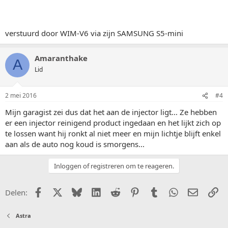
verstuurd door WIM-V6 via zijn SAMSUNG S5-mini
Amaranthake
A
Lid
2 mei 2016
#4
Mijn garagist zei dus dat het aan de injector ligt... Ze hebben
er een injector reinigend product ingedaan en het lijkt zich op
te lossen want hij ronkt al niet meer en mijn lichtje blijft enkel
aan als de auto nog koud is smorgens...
Inloggen of registreren om te reageren.
Facebook
X (Twitter)
Bluesky
LinkedIn
Reddit
Pinterest
Tumblr
WhatsApp
E-mail
Li
Delen:
Astra