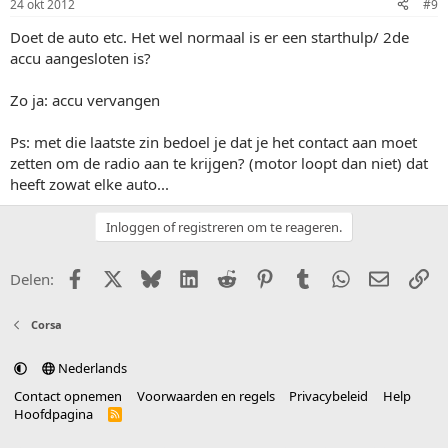
24 okt 2012
#9
Doet de auto etc. Het wel normaal is er een starthulp/ 2de
accu aangesloten is?
Zo ja: accu vervangen
Ps: met die laatste zin bedoel je dat je het contact aan moet
zetten om de radio aan te krijgen? (motor loopt dan niet) dat
heeft zowat elke auto...
Inloggen of registreren om te reageren.
Facebook
X (Twitter)
Bluesky
LinkedIn
Reddit
Pinterest
Tumblr
WhatsApp
E-mail
Li
Delen:
Corsa
Nederlands
Contact opnemen
Voorwaarden en regels
Privacybeleid
Help
Hoofdpagina
R
S
S
®