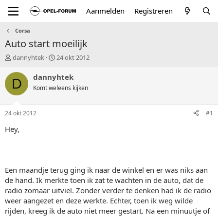
Aanmelden
Registreren
Corsa
Auto start moeilijk
T
S
dannyhtek
24 okt 2012
o
t
p
a
dannyhtek
D
i
r
Komt weleens kijken
c
t
s
d
t
a
24 okt 2012
#1
a
t
r
u
Hey,
t
m
e
r
Een maandje terug ging ik naar de winkel en er was niks aan
de hand. Ik merkte toen ik zat te wachten in de auto, dat de
radio zomaar uitviel. Zonder verder te denken had ik de radio
weer aangezet en deze werkte. Echter, toen ik weg wilde
rijden, kreeg ik de auto niet meer gestart. Na een minuutje of