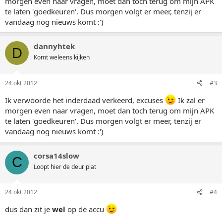
morgen even naar vragen, moet dan toch terug om mijn APK
te laten 'goedkeuren'. Dus morgen volgt er meer, tenzij er
vandaag nog nieuws komt :')
dannyhtek
D
Komt weleens kijken
24 okt 2012
#3
Ik verwoorde het inderdaad verkeerd, excuses
Ik zal er
morgen even naar vragen, moet dan toch terug om mijn APK
te laten 'goedkeuren'. Dus morgen volgt er meer, tenzij er
vandaag nog nieuws komt :')
corsa14slow
C
Loopt hier de deur plat
24 okt 2012
#4
dus dan zit je
wel
op de accu