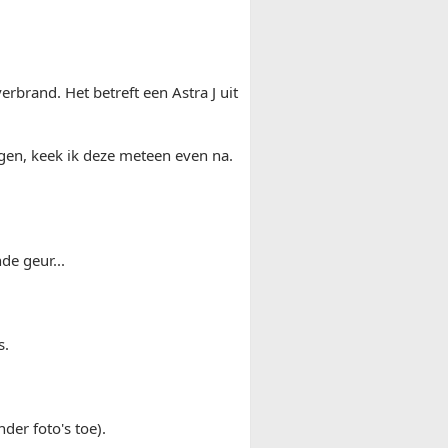
rbrand. Het betreft een Astra J uit
en, keek ik deze meteen even na.
de geur...
s.
der foto's toe).