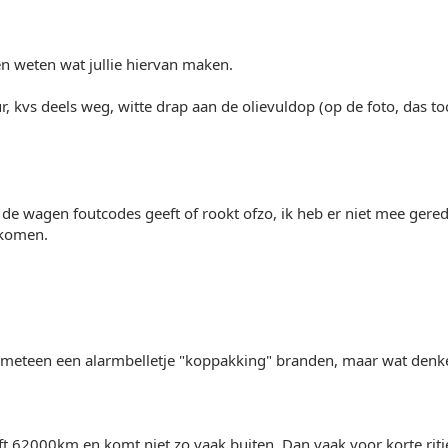
en weten wat jullie hiervan maken.
, kvs deels weg, witte drap aan de olievuldop (op de foto, das t
f de wagen foutcodes geeft of rookt ofzo, ik heb er niet mee ger
ekomen.
r meteen een alarmbelletje "koppakking" branden, maar wat denke
 62000km en komt niet zo vaak buiten. Dan vaak voor korte ritj