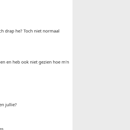
och drap he? Toch niet normaal
eden en heb ook niet gezien hoe m'n
n jullie?
es.