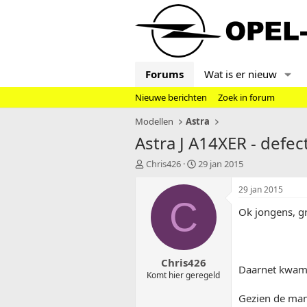
Forums
Wat is er nieuw
Nieuwe berichten
Zoek in forum
Modellen
Astra
Astra J A14XER - defe
T
S
Chris426
29 jan 2015
o
t
p
a
29 jan 2015
i
r
C
Ok jongens, gr
c
t
s
d
t
a
a
t
Chris426
r
u
Daarnet kwam 
t
m
Komt hier geregeld
e
Gezien de man 
r