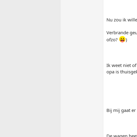
Nu zou ik will
Verbrande geur
ofzo?
)
Ik weet niet o
opa is thuisg
Bij mij gaat e
De wagen heeft