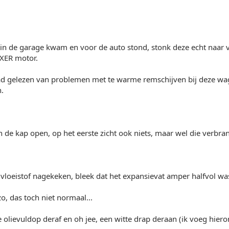
k in de garage kwam en voor de auto stond, stonk deze echt naar ve
XER motor.
ad gelezen van problemen met te warme remschijven bij deze wag
n.
de kap open, op het eerste zicht ook niets, maar wel die verbran
loeistof nagekeken, bleek dat het expansievat amper halfvol wa
zo, das toch niet normaal...
 olievuldop deraf en oh jee, een witte drap deraan (ik voeg hieron