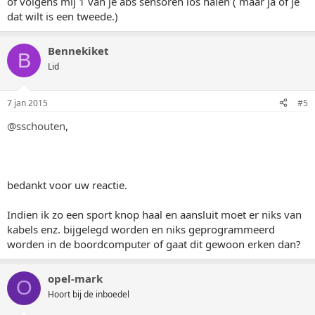
of volgens mij 1 van je abs sensoren los halen ( maar ja of je
dat wilt is een tweede.)
Bennekiket
B
Lid
7 jan 2015
#5
@sschouten
,
bedankt voor uw reactie.
Indien ik zo een sport knop haal en aansluit moet er niks van
kabels enz. bijgelegd worden en niks geprogrammeerd
worden in de boordcomputer of gaat dit gewoon erken dan?
opel-mark
O
Hoort bij de inboedel