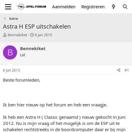
Aanmelden
Registreren
Astra
Astra H ESP uitschakelen
T
S
Bennekiket
6 jan 2015
o
t
p
a
Bennekiket
B
i
r
Lid
c
t
s
d
t
a
6 jan 2015
#1
a
t
r
u
Beste forumleden,
t
m
e
r
Ik ben hier nieuw op het forum en heb een vraagje.
Ik heb een Astra H ( Classic genaamd ) nieuw gekocht in Juni
2012. Nu is mijn vraag of het mogelijk is om de ESP uit te
schakelen rechtstreeks in de boordcomputer daar er bij mijn