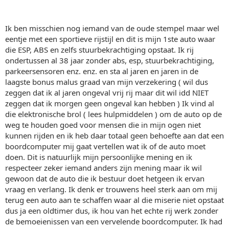
Ik ben misschien nog iemand van de oude stempel maar wel
eentje met een sportieve rijstijl en dit is mijn 1ste auto waar
die ESP, ABS en zelfs stuurbekrachtiging opstaat. Ik rij
ondertussen al 38 jaar zonder abs, esp, stuurbekrachtiging,
parkeersensoren enz. enz. en sta al jaren en jaren in de
laagste bonus malus graad van mijn verzekering ( wil dus
zeggen dat ik al jaren ongeval vrij rij maar dit wil idd NIET
zeggen dat ik morgen geen ongeval kan hebben ) Ik vind al
die elektronische brol ( lees hulpmiddelen ) om de auto op de
weg te houden goed voor mensen die in mijn ogen niet
kunnen rijden en ik heb daar totaal geen behoefte aan dat een
boordcomputer mij gaat vertellen wat ik of de auto moet
doen. Dit is natuurlijk mijn persoonlijke mening en ik
respecteer zeker iemand anders zijn mening maar ik wil
gewoon dat de auto die ik bestuur doet hetgeen ik ervan
vraag en verlang. Ik denk er trouwens heel sterk aan om mij
terug een auto aan te schaffen waar al die miserie niet opstaat
dus ja een oldtimer dus, ik hou van het echte rij werk zonder
de bemoeienissen van een vervelende boordcomputer. Ik had