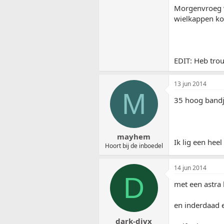
Morgenvroeg wo
wielkappen k
EDIT: Heb tro
13 jun 2014
M
35 hoog bandj
mayhem
Ik lig een hee
Hoort bij de inboedel
14 jun 2014
D
met een astra 
en inderdaad e
dark-divx