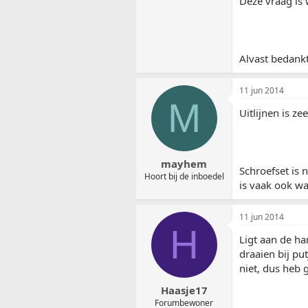
Deze vraag is 
Alvast bedank
11 jun 2014
M
Uitlijnen is ze
mayhem
Schroefset is 
Hoort bij de inboedel
is vaak ook wa
11 jun 2014
H
Ligt aan de ha
draaien bij pu
niet, dus heb 
Haasje17
Forumbewoner