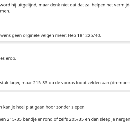
rd hij uitgelijnd, maar denk niet dat dat zal helpen het vermijd
omen.
uwens geen orginele velgen meer: Heb 18" 225/40.
es erop.
l stuk lager, maar 215-35 op de vooras loopt zelden aan (drempel
h kan je heel plat gaan hoor zonder slepen.
en 215/35 bandje er rond of zelfs 205/35 en dan sleep je nergen