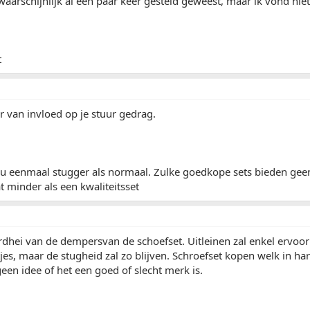
waarschijnlijk al een paar keer gesteld geweest, maar ik vond niet
t
er van invloed op je stuur gedrag.
nu eenmaal stugger als normaal. Zulke goedkope sets bieden geen
t minder als een kwaliteitsset
rdhei van de dempersvan de schoefset. Uitleinen zal enkel ervoor 
tjes, maar de stugheid zal zo blijven. Schroefset kopen welk in har
geen idee of het een goed of slecht merk is.