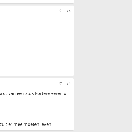
#4
#5
ordt van een stuk kortere veren of
 zult er mee moeten leven!