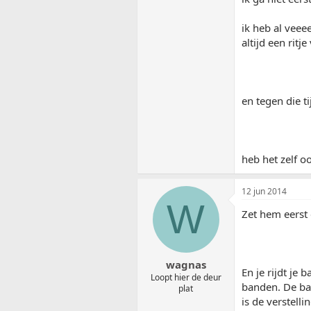
ik heb al veee
altijd een rit
en tegen die t
heb het zelf o
12 jun 2014
W
Zet hem eerst 
wagnas
En je rijdt je
Loopt hier de deur
banden. De ban
plat
is de verstell