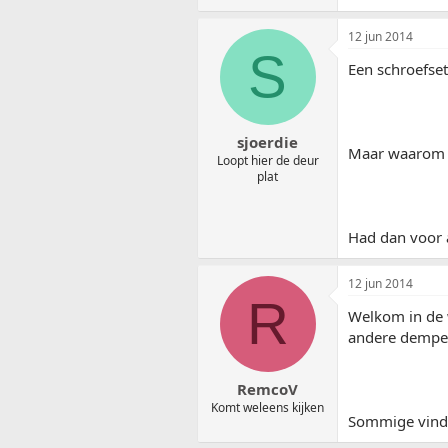
12 jun 2014
S
Een schroefset
sjoerdie
Maar waarom m
Loopt hier de deur
plat
Had dan voor 
12 jun 2014
R
Welkom in de w
andere demper
RemcoV
Komt weleens kijken
Sommige vinden