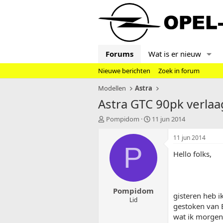
Forums
Wat is er nieuw
Nieuwe berichten
Zoek in forum
Modellen
Astra
Astra GTC 90pk verlaa
T
S
Pompidom
11 jun 2014
o
t
p
a
11 jun 2014
i
r
P
Hello folks,
c
t
s
d
t
a
a
t
Pompidom
r
u
gisteren heb i
t
m
Lid
gestoken van B
e
wat ik morgen
r