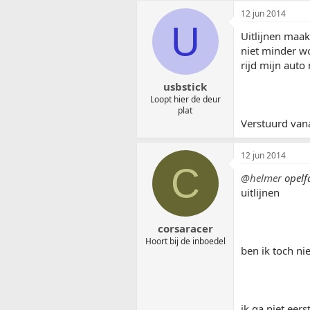
12 jun 2014
U
Uitlijnen maak
niet minder wo
rijd mijn auto
usbstick
Loopt hier de deur
plat
Verstuurd van
12 jun 2014
C
@helmer
opelf
uitlijnen
corsaracer
Hoort bij de inboedel
ben ik toch ni
ik ga niet eer