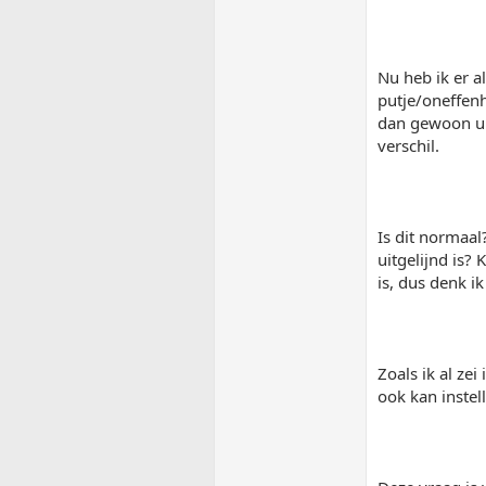
Nu heb ik er a
putje/oneffenh
dan gewoon uit
verschil.
Is dit normaal
uitgelijnd is?
is, dus denk i
Zoals ik al zei
ook kan instel