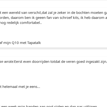
t een wereld van verschil,dat zal je zeker in de bochten moeten 
rden, daarom ben ik geeen fan van schroef kits, ik heb daarom 
 nog redelijk comfortabel..
af mijn Q10 met Tapatalk
an wrote:
Eerst even doorrijden totdat de veren goed ingezakt zij
et helemaal met je eens...
st een week mijn banden aan gort rijden en dan pas uitlijnen.