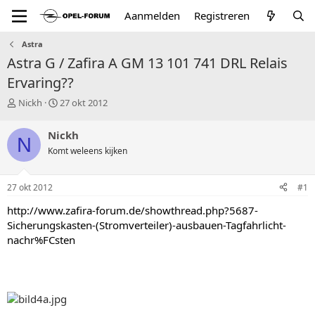
Aanmelden
Registreren
Astra
Astra G / Zafira A GM 13 101 741 DRL Relais
Ervaring??
T
S
Nickh
27 okt 2012
o
t
p
a
Nickh
N
i
r
Komt weleens kijken
c
t
s
d
t
a
27 okt 2012
#1
a
t
r
u
http://www.zafira-forum.de/showthread.php?5687-
t
m
Sicherungskasten-(Stromverteiler)-ausbauen-Tagfahrlicht-
e
nachr%FCsten
r