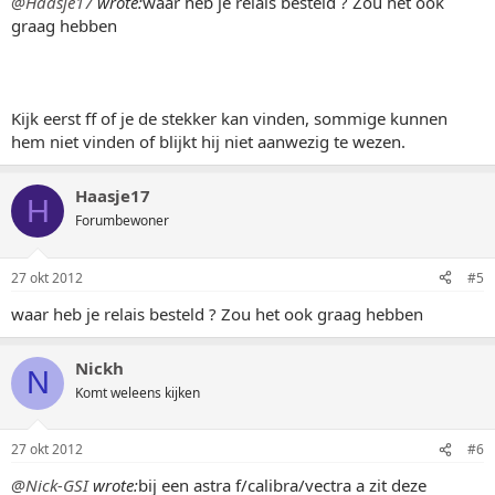
@Haasje17
wrote:
waar heb je relais besteld ? Zou het ook
graag hebben
Kijk eerst ff of je de stekker kan vinden, sommige kunnen
hem niet vinden of blijkt hij niet aanwezig te wezen.
Haasje17
H
Forumbewoner
27 okt 2012
#5
waar heb je relais besteld ? Zou het ook graag hebben
Nickh
N
Komt weleens kijken
27 okt 2012
#6
@Nick-GSI
wrote:
bij een astra f/calibra/vectra a zit deze