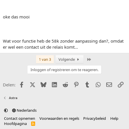
oke das mooi
Wat voor functie heb de 58k zonder aanpassing dan?, omdat
er wel een contact uit de relais komt...
Laatste
1 van 3
Volgende
Inloggen of registreren om te reageren.
Facebook
X (Twitter)
Bluesky
LinkedIn
Reddit
Pinterest
Tumblr
WhatsApp
E-mail
Li
Delen:
Astra
Nederlands
Contact opnemen
Voorwaarden en regels
Privacybeleid
Help
Hoofdpagina
R
S