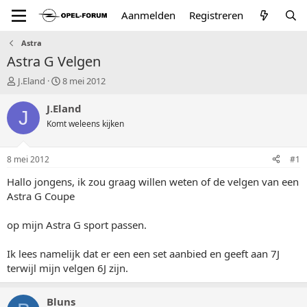
Aanmelden
Registreren
Astra
Astra G Velgen
T
S
J.Eland
8 mei 2012
o
t
p
a
J.Eland
J
i
r
Komt weleens kijken
c
t
s
d
t
a
8 mei 2012
#1
a
t
r
u
Hallo jongens, ik zou graag willen weten of de velgen van een
t
m
Astra G Coupe
e
r
op mijn Astra G sport passen.
Ik lees namelijk dat er een een set aanbied en geeft aan 7J
terwijl mijn velgen 6J zijn.
Bluns