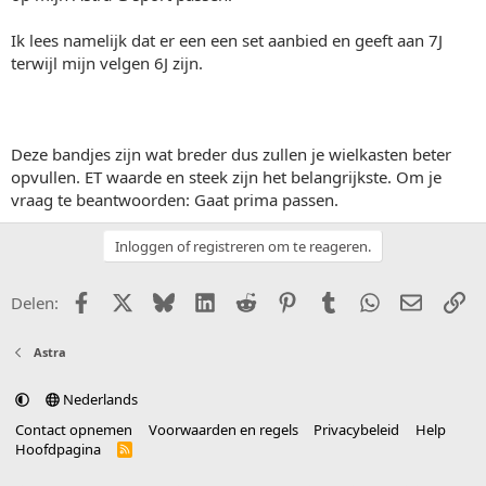
Ik lees namelijk dat er een een set aanbied en geeft aan 7J
terwijl mijn velgen 6J zijn.
Deze bandjes zijn wat breder dus zullen je wielkasten beter
opvullen. ET waarde en steek zijn het belangrijkste. Om je
vraag te beantwoorden: Gaat prima passen.
Inloggen of registreren om te reageren.
Facebook
X (Twitter)
Bluesky
LinkedIn
Reddit
Pinterest
Tumblr
WhatsApp
E-mail
Li
Delen:
Astra
Nederlands
Contact opnemen
Voorwaarden en regels
Privacybeleid
Help
Hoofdpagina
R
S
S
®