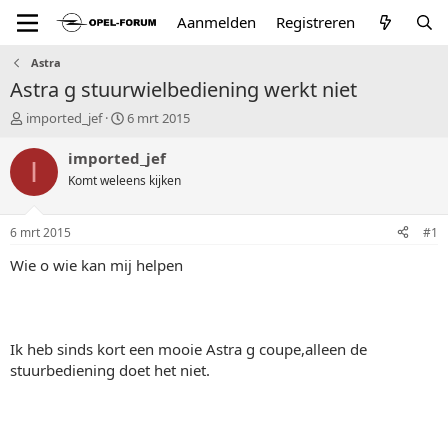
Aanmelden
Registreren
Astra
Astra g stuurwielbediening werkt niet
T
S
imported_jef
6 mrt 2015
o
t
p
a
imported_jef
I
i
r
Komt weleens kijken
c
t
s
d
t
a
6 mrt 2015
#1
a
t
r
u
Wie o wie kan mij helpen
t
m
e
r
Ik heb sinds kort een mooie Astra g coupe,alleen de
stuurbediening doet het niet.