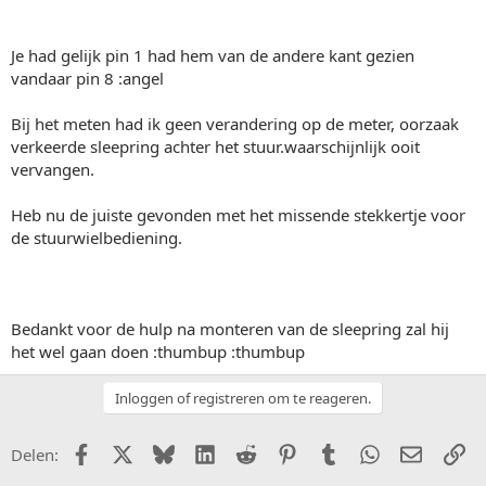
Je had gelijk pin 1 had hem van de andere kant gezien
vandaar pin 8 :angel
Bij het meten had ik geen verandering op de meter, oorzaak
verkeerde sleepring achter het stuur.waarschijnlijk ooit
vervangen.
Heb nu de juiste gevonden met het missende stekkertje voor
de stuurwielbediening.
Bedankt voor de hulp na monteren van de sleepring zal hij
het wel gaan doen :thumbup :thumbup
Inloggen of registreren om te reageren.
Facebook
X (Twitter)
Bluesky
LinkedIn
Reddit
Pinterest
Tumblr
WhatsApp
E-mail
Li
Delen: