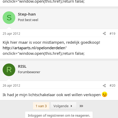
onclick="window.open(this.href);return false;
Step-han
S
Post best veel
25 apr 2012
#19
Kijk hier maar is voor mistlampen, redelijk goedkoop!
http://artaparts.nl/opelonderdelen
"
onclick="window.open(this.href);return false;
RISL
R
Forumbewoner
26 apr 2012
#20
Ik had je mijn lichtschakelaar ook wel willen verkopen
Laatste
1 van 3
Volgende
Inloggen of registreren om te reageren.