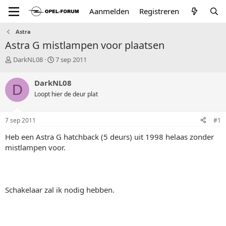
Aanmelden
Registreren
Astra
Astra G mistlampen voor plaatsen
T
S
DarkNL08
7 sep 2011
o
t
p
a
DarkNL08
D
i
r
Loopt hier de deur plat
c
t
s
d
t
a
7 sep 2011
#1
a
t
r
u
Heb een Astra G hatchback (5 deurs) uit 1998 helaas zonder
t
m
mistlampen voor.
e
r
Schakelaar zal ik nodig hebben.