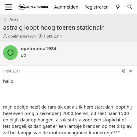
Aanmelden
Registreren
Astra
astra g loopt hoog toeren stationair
T
S
opelmania1984
1 okt 2011
o
t
p
a
opelmania1984
O
i
r
Lid
c
t
s
d
t
a
1 okt 2011
#1
a
t
r
u
hallo,
t
m
e
r
mijn opeltje heeft de rare tik dat als ik hem start dan loopt hij
heel even (ong 5 seconden) 2000 toeren, dit zakt naar 1500
en blijft daar op hangen. als ik stil sta voor een stoplicht of
iets dergelijks dan gaat er een lampje branden op het display.
zal het lampje van de motormanagment kunnen zijn???