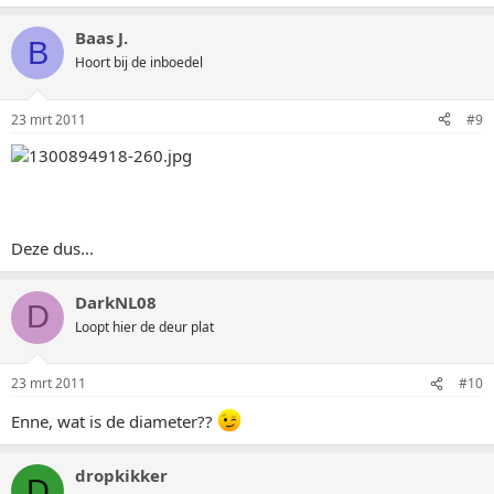
Baas J.
B
Hoort bij de inboedel
23 mrt 2011
#9
Deze dus...
DarkNL08
D
Loopt hier de deur plat
23 mrt 2011
#10
Enne, wat is de diameter??
dropkikker
D