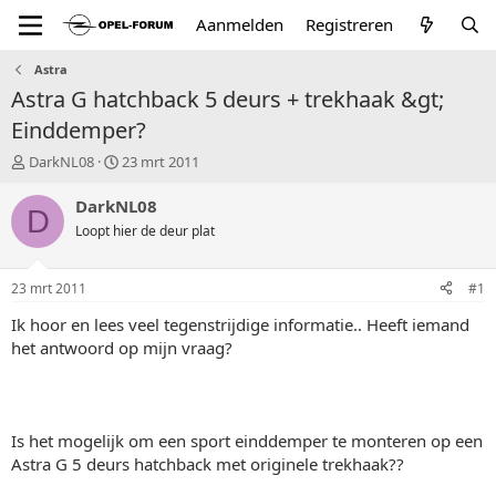
Aanmelden
Registreren
Astra
Astra G hatchback 5 deurs + trekhaak &gt;
Einddemper?
T
S
DarkNL08
23 mrt 2011
o
t
p
a
DarkNL08
D
i
r
Loopt hier de deur plat
c
t
s
d
t
a
23 mrt 2011
#1
a
t
r
u
Ik hoor en lees veel tegenstrijdige informatie.. Heeft iemand
t
m
het antwoord op mijn vraag?
e
r
Is het mogelijk om een sport einddemper te monteren op een
Astra G 5 deurs hatchback met originele trekhaak??