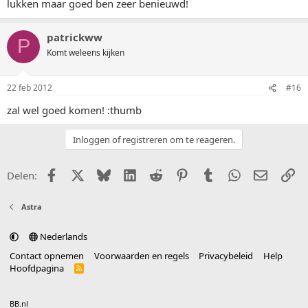
lukken maar goed ben zeer benieuwd!
patrickww
P
Komt weleens kijken
22 feb 2012
#16
zal wel goed komen! :thumb
Inloggen of registreren om te reageren.
Facebook
X (Twitter)
Bluesky
LinkedIn
Reddit
Pinterest
Tumblr
WhatsApp
E-mail
Li
Delen:
Astra
Nederlands
Contact opnemen
Voorwaarden en regels
Privacybeleid
Help
Hoofdpagina
R
S
S
®
Community platform by XenForo
© 2010-2025 XenForo Ltd.
vertaald door
BB.nl