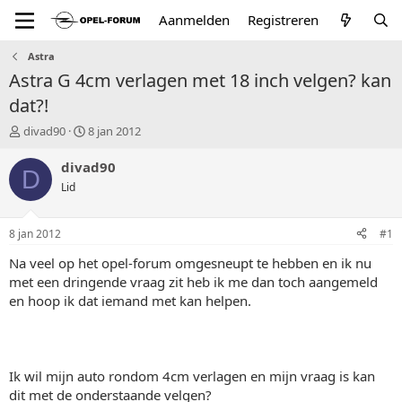
Aanmelden
Registreren
Astra
Astra G 4cm verlagen met 18 inch velgen? kan
dat?!
T
S
divad90
8 jan 2012
o
t
p
a
divad90
D
i
r
Lid
c
t
s
d
t
a
8 jan 2012
#1
a
t
r
u
Na veel op het opel-forum omgesneupt te hebben en ik nu
t
m
met een dringende vraag zit heb ik me dan toch aangemeld
e
en hoop ik dat iemand met kan helpen.
r
Ik wil mijn auto rondom 4cm verlagen en mijn vraag is kan
dit met de onderstaande velgen?