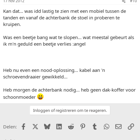
17 nov 2012
#10
Kan dat... was idd lastig te zien met een mobiel tussen de
tanden en vanaf de achterbank de stoel in proberen te
kruipen.
Was een beetje bang wat te slopen... wat meestal gebeurt als
ik m'n geduld een beetje verlies :angel
Heb nu even een nood-oplossing... kabel aan 'n
schroevendraaier gewikkeld...
Heb morgen de achterbank nodig... heb geen dak-koffer voor
schoonmoeder
Inloggen of registreren om te reageren.
Facebook
X (Twitter)
Bluesky
LinkedIn
Reddit
Pinterest
Tumblr
WhatsApp
E-mail
Li
Delen: