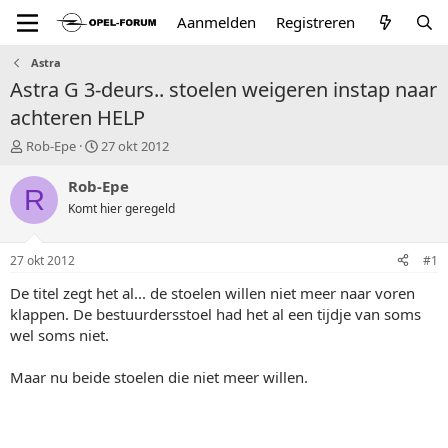
Aanmelden
Registreren
Astra
Astra G 3-deurs.. stoelen weigeren instap naar
achteren HELP
T
S
Rob-Epe
27 okt 2012
o
t
p
a
Rob-Epe
R
i
r
Komt hier geregeld
c
t
s
d
t
a
27 okt 2012
#1
a
t
r
u
De titel zegt het al... de stoelen willen niet meer naar voren
t
m
klappen. De bestuurdersstoel had het al een tijdje van soms
e
wel soms niet.
r
Maar nu beide stoelen die niet meer willen.