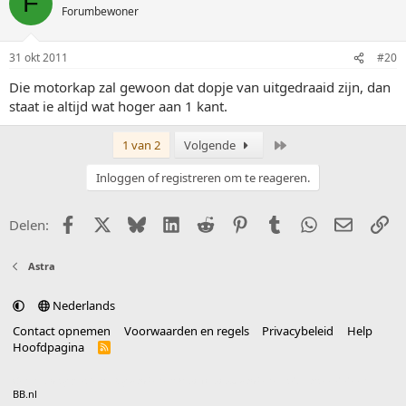
F
Forumbewoner
31 okt 2011
#20
Die motorkap zal gewoon dat dopje van uitgedraaid zijn, dan
staat ie altijd wat hoger aan 1 kant.
Laatste
1 van 2
Volgende
Inloggen of registreren om te reageren.
Facebook
X (Twitter)
Bluesky
LinkedIn
Reddit
Pinterest
Tumblr
WhatsApp
E-mail
Li
Delen:
Astra
Nederlands
Contact opnemen
Voorwaarden en regels
Privacybeleid
Help
Hoofdpagina
R
S
S
®
Community platform by XenForo
© 2010-2025 XenForo Ltd.
vertaald door
BB.nl