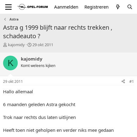
Aanmelden
Registreren
Astra
Astra g 1999 blijft naar rechts trekken ,
schadeauto ?
T
S
kajomidy
29 okt 2011
o
t
p
a
kajomidy
K
i
r
Komt weleens kijken
c
t
s
d
t
a
29 okt 2011
#1
a
t
r
u
Hallo allemaal
t
m
e
6 maanden geleden Astra gekocht
r
Trok naar rechts dus laten uitlijnen
Heeft toen niet geholpen en verder niks mee gedaan