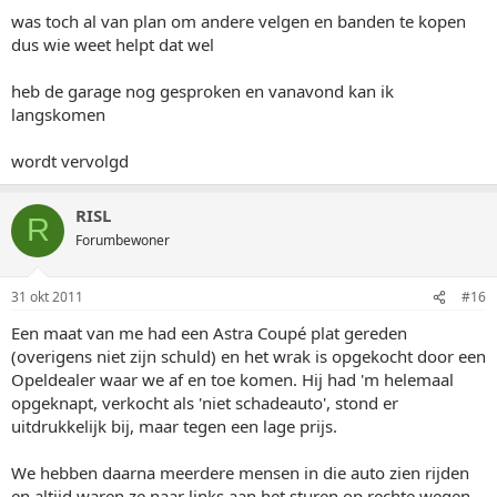
was toch al van plan om andere velgen en banden te kopen
dus wie weet helpt dat wel
heb de garage nog gesproken en vanavond kan ik
langskomen
wordt vervolgd
RISL
R
Forumbewoner
31 okt 2011
#16
Een maat van me had een Astra Coupé plat gereden
(overigens niet zijn schuld) en het wrak is opgekocht door een
Opeldealer waar we af en toe komen. Hij had 'm helemaal
opgeknapt, verkocht als 'niet schadeauto', stond er
uitdrukkelijk bij, maar tegen een lage prijs.
We hebben daarna meerdere mensen in die auto zien rijden
en altijd waren ze naar links aan het sturen op rechte wegen.