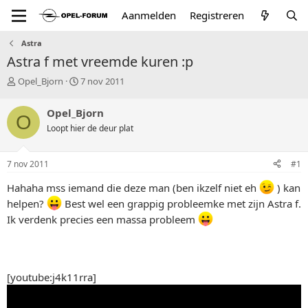
Aanmelden
Registreren
Astra
Astra f met vreemde kuren :p
T
S
Opel_Bjorn
7 nov 2011
o
t
p
a
Opel_Bjorn
O
i
r
Loopt hier de deur plat
c
t
s
d
t
a
7 nov 2011
#1
a
t
r
u
Hahaha mss iemand die deze man (ben ikzelf niet eh
) kan
t
m
helpen?
Best wel een grappig probleemke met zijn Astra f.
e
r
Ik verdenk precies een massa probleem
[youtube:j4k11rra]