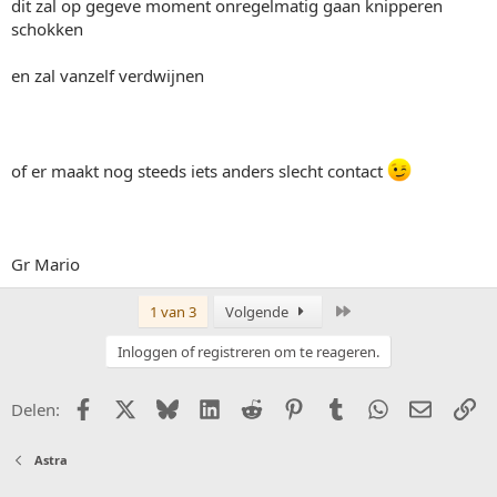
dit zal op gegeve moment onregelmatig gaan knipperen
schokken
en zal vanzelf verdwijnen
of er maakt nog steeds iets anders slecht contact
Gr Mario
Laatste
1 van 3
Volgende
Inloggen of registreren om te reageren.
Facebook
X (Twitter)
Bluesky
LinkedIn
Reddit
Pinterest
Tumblr
WhatsApp
E-mail
Li
Delen:
Astra