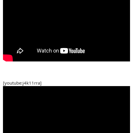
[youtube:j4k11rra]