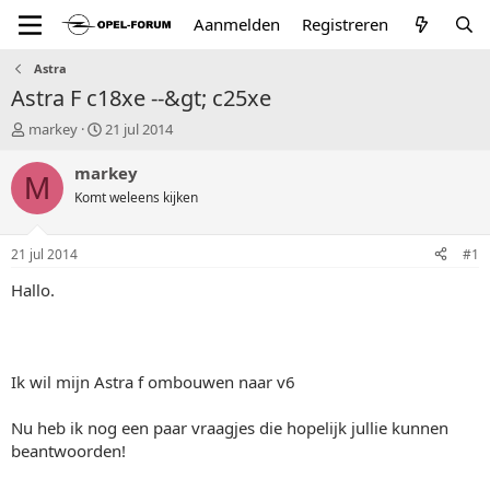
Aanmelden
Registreren
Astra
Astra F c18xe --&gt; c25xe
T
S
markey
21 jul 2014
o
t
p
a
markey
M
i
r
Komt weleens kijken
c
t
s
d
t
a
21 jul 2014
#1
a
t
r
u
Hallo.
t
m
e
r
Ik wil mijn Astra f ombouwen naar v6
Nu heb ik nog een paar vraagjes die hopelijk jullie kunnen
beantwoorden!