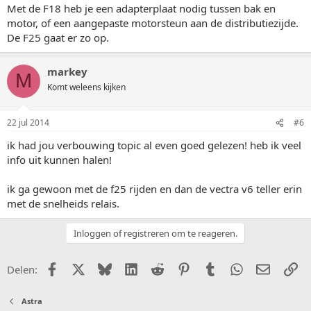
Met de F18 heb je een adapterplaat nodig tussen bak en
motor, of een aangepaste motorsteun aan de distributiezijde.
De F25 gaat er zo op.
markey
M
Komt weleens kijken
22 jul 2014
#6
ik had jou verbouwing topic al even goed gelezen! heb ik veel
info uit kunnen halen!
ik ga gewoon met de f25 rijden en dan de vectra v6 teller erin
met de snelheids relais.
Inloggen of registreren om te reageren.
Facebook
X (Twitter)
Bluesky
LinkedIn
Reddit
Pinterest
Tumblr
WhatsApp
E-mail
Li
Delen:
Astra