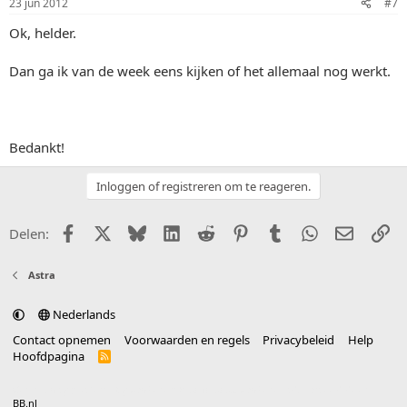
23 jun 2012
#7
Ok, helder.
Dan ga ik van de week eens kijken of het allemaal nog werkt.
Bedankt!
Inloggen of registreren om te reageren.
Facebook
X (Twitter)
Bluesky
LinkedIn
Reddit
Pinterest
Tumblr
WhatsApp
E-mail
Li
Delen:
Astra
Nederlands
Contact opnemen
Voorwaarden en regels
Privacybeleid
Help
Hoofdpagina
R
S
S
®
Community platform by XenForo
© 2010-2025 XenForo Ltd.
vertaald door
BB.nl