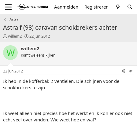
Aanmelden
Registreren
Astra
Astra f (98) caravan schokbrekers achter
T
S
willem2
22 jun 2012
o
t
p
a
willem2
W
i
r
Komt weleens kijken
c
t
s
d
t
a
22 jun 2012
#1
a
t
r
u
Ik heb in de kofferbak 2 ventielen. Die schijnen voor de
t
m
schokbrekers te zijn.
e
r
Ik weet alleen niet precies hoe het werkt en ik kon er ook niet
echt veel over vinden. Wie weet hoe en wat?