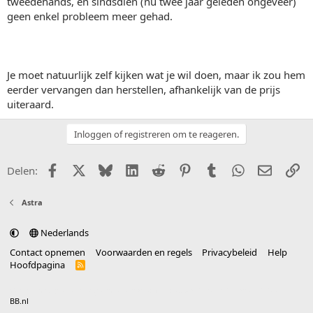
tweedehands, en sindsdien (nu twee jaar geleden ongeveer)
geen enkel probleem meer gehad.
Je moet natuurlijk zelf kijken wat je wil doen, maar ik zou hem
eerder vervangen dan herstellen, afhankelijk van de prijs
uiteraard.
Inloggen of registreren om te reageren.
Facebook
X (Twitter)
Bluesky
LinkedIn
Reddit
Pinterest
Tumblr
WhatsApp
E-mail
Li
Delen:
Astra
Nederlands
Contact opnemen
Voorwaarden en regels
Privacybeleid
Help
Hoofdpagina
R
S
S
®
Community platform by XenForo
© 2010-2025 XenForo Ltd.
vertaald door
BB.nl