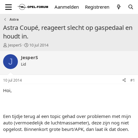
Aanmelden
Registreren
Astra
Astra Coupé, reageert slecht op gaspedaal en
houdt in.
T
S
JesperS
10 jul 2014
o
t
p
a
JesperS
J
i
r
Lid
c
t
s
d
t
a
10 jul 2014
#1
a
t
r
u
Hoi,
t
m
e
r
Een tijdje terug al een topic gehad over problemen met mijn
auto (vermoedelijk de luchtmassameter), deze zijn nog niet
opgelost. Binnenkort grote beurt/APK, dan laat ik dat doen.