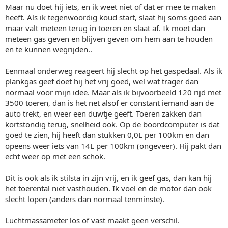
Maar nu doet hij iets, en ik weet niet of dat er mee te maken
heeft. Als ik tegenwoordig koud start, slaat hij soms goed aan
maar valt meteen terug in toeren en slaat af. Ik moet dan
meteen gas geven en blijven geven om hem aan te houden
en te kunnen wegrijden..
Eenmaal onderweg reageert hij slecht op het gaspedaal. Als ik
plankgas geef doet hij het vrij goed, wel wat trager dan
normaal voor mijn idee. Maar als ik bijvoorbeeld 120 rijd met
3500 toeren, dan is het net alsof er constant iemand aan de
auto trekt, en weer een duwtje geeft. Toeren zakken dan
kortstondig terug, snelheid ook. Op de boordcomputer is dat
goed te zien, hij heeft dan stukken 0,0L per 100km en dan
opeens weer iets van 14L per 100km (ongeveer). Hij pakt dan
echt weer op met een schok.
Dit is ook als ik stilsta in zijn vrij, en ik geef gas, dan kan hij
het toerental niet vasthouden. Ik voel en de motor dan ook
slecht lopen (anders dan normaal tenminste).
Luchtmassameter los of vast maakt geen verschil.