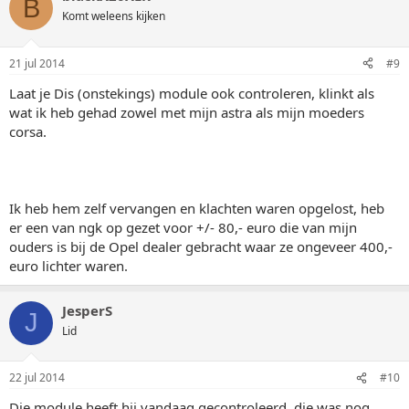
B
Komt weleens kijken
21 jul 2014
#9
Laat je Dis (onstekings) module ook controleren, klinkt als
wat ik heb gehad zowel met mijn astra als mijn moeders
corsa.
Ik heb hem zelf vervangen en klachten waren opgelost, heb
er een van ngk op gezet voor +/- 80,- euro die van mijn
ouders is bij de Opel dealer gebracht waar ze ongeveer 400,-
euro lichter waren.
JesperS
J
Lid
22 jul 2014
#10
Die module heeft hij vandaag gecontroleerd, die was nog