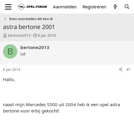
Aanmelden
Registreren
Even voorstellen dit ben ik
astra bertone 2001
T
S
bertone2013
6 jan 2014
o
t
p
a
bertone2013
B
i
r
Lid
c
t
s
d
t
a
6 jan 2014
#1
a
t
r
u
Hallo,
t
m
e
r
naast mijn Mercedes S500 uit 2004 heb ik een opel astra
bertone voor erbij gekocht!