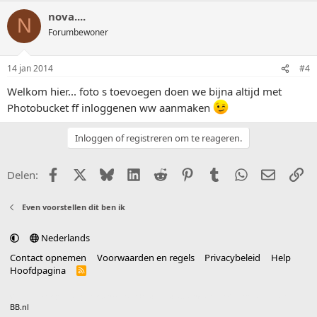
nova....
N
Forumbewoner
14 jan 2014
#4
Welkom hier... foto s toevoegen doen we bijna altijd met
Photobucket ff inloggenen ww aanmaken
Inloggen of registreren om te reageren.
Facebook
X (Twitter)
Bluesky
LinkedIn
Reddit
Pinterest
Tumblr
WhatsApp
E-mail
Li
Delen:
Even voorstellen dit ben ik
Nederlands
Contact opnemen
Voorwaarden en regels
Privacybeleid
Help
Hoofdpagina
R
S
S
®
Community platform by XenForo
© 2010-2025 XenForo Ltd.
vertaald door
BB.nl