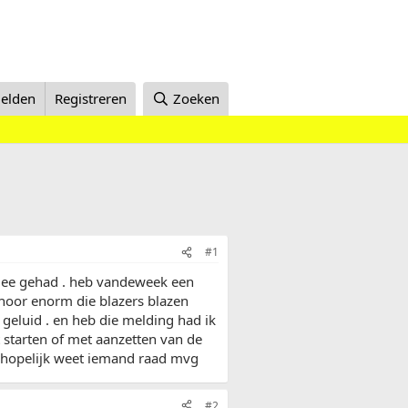
elden
Registreren
Zoeken
#1
 mee gehad . heb vandeweek een
 hoor enorm die blazers blazen
geluid . en heb die melding had ik
 starten of met aanzetten van de
 hopelijk weet iemand raad mvg
#2