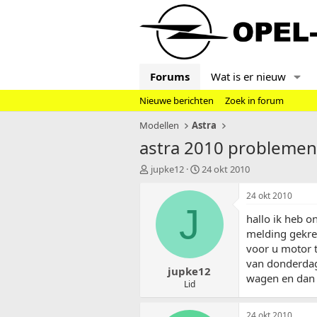
Forums
Wat is er nieuw
Nieuwe berichten
Zoek in forum
Modellen
Astra
astra 2010 problemen
T
S
jupke12
24 okt 2010
o
t
p
a
24 okt 2010
i
r
J
hallo ik heb 
c
t
s
d
melding gekreg
t
a
voor u motor t
a
t
van donderdag 
jupke12
r
u
wagen en dan 
t
m
Lid
e
r
24 okt 2010