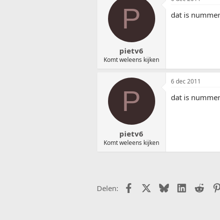
P
dat is nummert
pietv6
Komt weleens kijken
6 dec 2011
P
dat is nummert
pietv6
Komt weleens kijken
Facebook
X (Twitter)
Bluesky
LinkedIn
Redd
Delen: