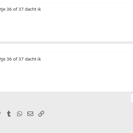
je 36 of 37 dacht ik
je 36 of 37 dacht ik
it
Pinterest
Tumblr
WhatsApp
E-mail
Link