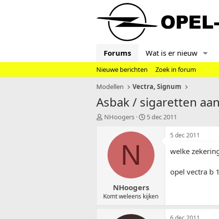
Forums
Wat is er nieuw
Nieuwe berichten
Zoek in forum
Modellen
Vectra, Signum
Asbak / sigaretten aa
T
S
NHoogers
5 dec 2011
o
t
p
a
5 dec 2011
i
r
N
welke zekering
c
t
s
d
t
a
opel vectra b 
a
t
NHoogers
r
u
t
m
Komt weleens kijken
e
r
6 dec 2011