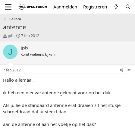
Aanmelden
Registreren
Calibra
antenne
T
S
jpb
7 feb 2012
o
t
p
a
jpb
J
i
r
Komt weleens kijken
c
t
s
d
t
a
7 feb 2012
#1
a
t
r
u
Hallo allemaal,
t
m
e
ik heb een nieuwe antenne gekocht voor op het dak.
r
Als jullie de standaard antenne eraf draaien zit het stukje
schroefdraad dat uitsteekt dan
aan de antenne of aan het voetje op het dak?