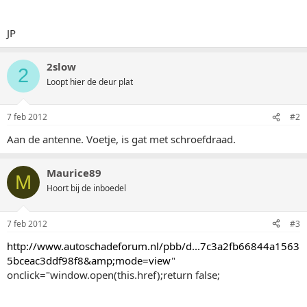
JP
2slow
2
Loopt hier de deur plat
7 feb 2012
#2
Aan de antenne. Voetje, is gat met schroefdraad.
Maurice89
M
Hoort bij de inboedel
7 feb 2012
#3
http://www.autoschadeforum.nl/pbb/d...7c3a2fb66844a1563
5bceac3ddf98f8&amp;mode=view
"
onclick="window.open(this.href);return false;