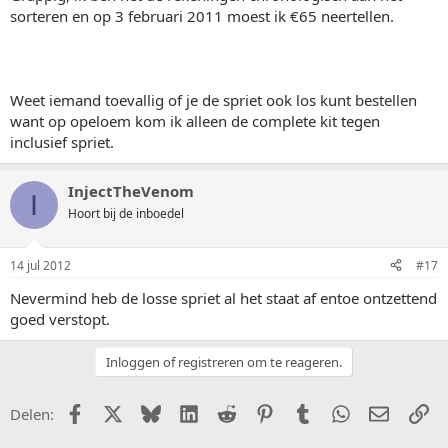
sorteren en op 3 februari 2011 moest ik €65 neertellen.
Weet iemand toevallig of je de spriet ook los kunt bestellen
want op opeloem kom ik alleen de complete kit tegen
inclusief spriet.
InjectTheVenom
I
Hoort bij de inboedel
14 jul 2012
#17
Nevermind heb de losse spriet al het staat af entoe ontzettend
goed verstopt.
Inloggen of registreren om te reageren.
Facebook
X (Twitter)
Bluesky
LinkedIn
Reddit
Pinterest
Tumblr
WhatsApp
E-mail
Li
Delen: