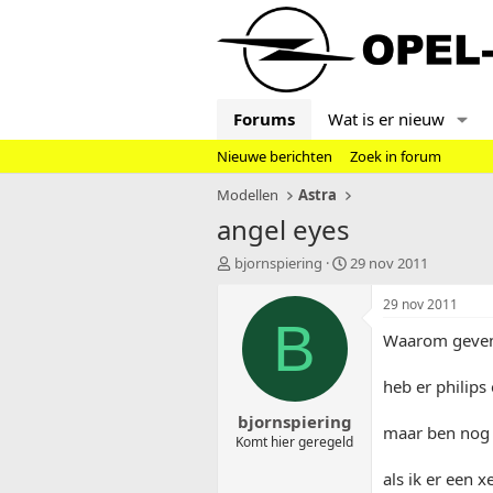
Forums
Wat is er nieuw
Nieuwe berichten
Zoek in forum
Modellen
Astra
angel eyes
T
S
bjornspiering
29 nov 2011
o
t
p
a
29 nov 2011
i
r
B
Waarom geven 
c
t
s
d
t
a
heb er philips
a
t
bjornspiering
r
u
maar ben nog n
t
m
Komt hier geregeld
e
als ik er een 
r