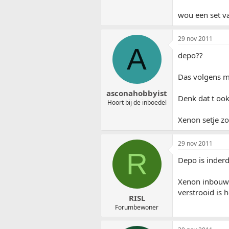
wou een set v
29 nov 2011
A
depo??
Das volgens m
asconahobbyist
Denk dat t ook
Hoort bij de inboedel
Xenon setje z
29 nov 2011
R
Depo is inderd
Xenon inbouwen
verstrooid is h
RISL
Forumbewoner