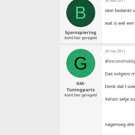
30 nov 2011
B
oke! bedankt v
wat is wel een
bjornspiering
Komt hier geregeld
30 nov 2011
G
@asconahobby
Das volgens m
GM-
Denk dat t ook
Tuningparts
Komt hier geregeld
Xenon setje z
nagenoeg alle 