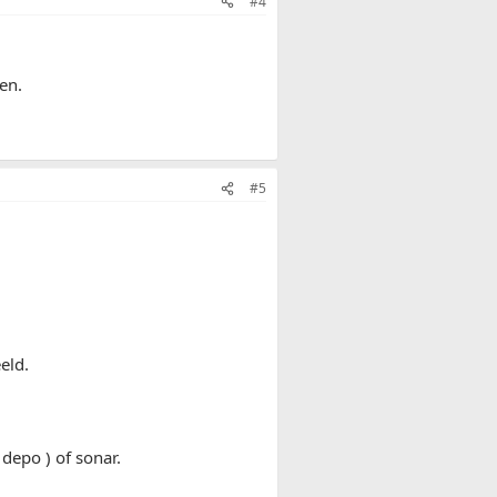
#4
en.
#5
eld.
 depo ) of sonar.