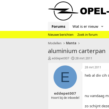
Forums
Wat is er nieuw
Nieuwe berichten
Zoek in forum
Modellen
Manta
aluminium carterpan
T
S
eddepet007
28 mrt 2011
o
t
p
a
28 mrt 2011
i
r
E
heb al div cih
c
t
s
d
t
a
a
t
eddepet007
r
u
nu vandaag me
t
m
Hoort bij de inboedel
e
zo schijnt de
r