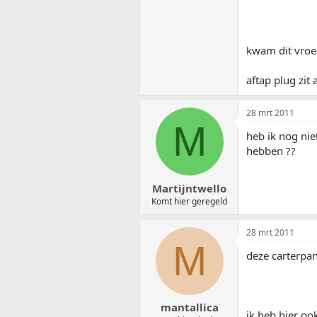
kwam dit vroe
aftap plug zit 
28 mrt 2011
M
heb ik nog nie
hebben ??
Martijntwello
Komt hier geregeld
28 mrt 2011
M
deze carterpan
mantallica
ik heb hier o