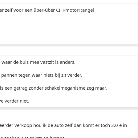
er zelf voor een über-über CIH-motor! :angel
waar de buis mee vastzit is anders.
 pannen tegen waar niets bij zit verder.
 als een getrag zonder schakelmeganisme zeg maar.
ve verder niet.
e eerder verkoop hou ik de auto zelf dan komt er toch 2.0 e in
na zoeken wat zoiets op brengt