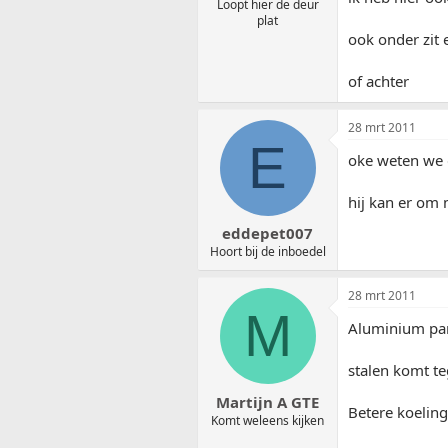
Loopt hier de deur
plat
ook onder zit 
of achter
28 mrt 2011
E
oke weten we d
hij kan er om 
eddepet007
Hoort bij de inboedel
28 mrt 2011
M
Aluminium pan
stalen komt te
Martijn A GTE
Betere koeling
Komt weleens kijken