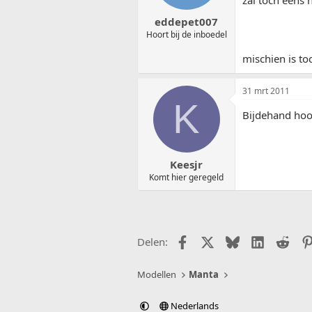
eddepet007
Hoort bij de inboedel
mischien is to
31 mrt 2011
K
Bijdehand ho
Keesjr
Komt hier geregeld
Facebook
X (Twitter)
Bluesky
LinkedIn
Redd
Delen:
Modellen
Manta
Nederlands