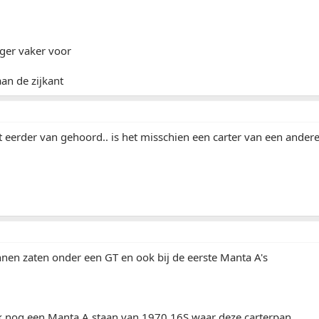
ger vaker voor
aan de zijkant
t eerder van gehoord.. is het misschien een carter van een andere
nen zaten onder een GT en ook bij de eerste Manta A's
ok nog een Manta A staan van 1970 16S waar deze carterpan