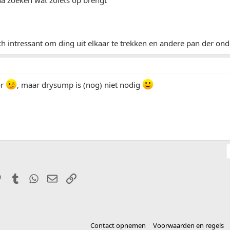
ch intressant om ding uit elkaar te trekken en andere pan der ond
or
, maar drysump is (nog) niet nodig
it
Pinterest
Tumblr
WhatsApp
E-mail
Link
Contact opnemen
Voorwaarden en regels