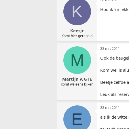
K
Hou ik 'm lekk
Keesjr
Komt hier geregeld
28 mrt 2011
M
Ook de beugel 
Kom wel is alu
Martijn A GTE
Beetje zelfde
Komt weleens kijken
Leuk als reser
28 mrt 2011
E
als ik de witt
zal toch eens 