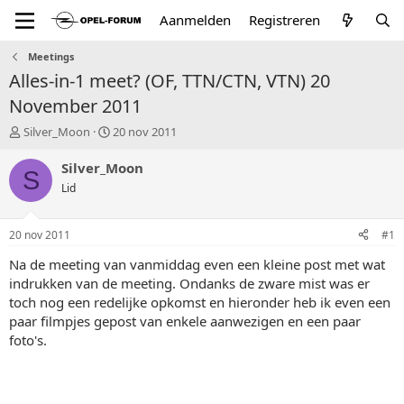
Aanmelden
Registreren
Meetings
Alles-in-1 meet? (OF, TTN/CTN, VTN) 20
November 2011
T
S
Silver_Moon
20 nov 2011
o
t
p
a
Silver_Moon
S
i
r
Lid
c
t
s
d
t
a
20 nov 2011
#1
a
t
r
u
Na de meeting van vanmiddag even een kleine post met wat
t
m
indrukken van de meeting. Ondanks de zware mist was er
e
toch nog een redelijke opkomst en hieronder heb ik even een
r
paar filmpjes gepost van enkele aanwezigen en een paar
foto's.