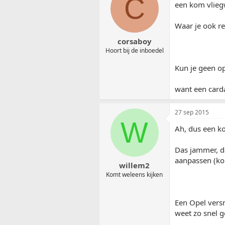
C
een kom vliegw
Waar je ook r
corsaboy
Hoort bij de inboedel
Kun je geen o
want een card
27 sep 2015
W
Ah, dus een ko
Das jammer, da
aanpassen (ko
willem2
Komt weleens kijken
Een Opel versn
weet zo snel g