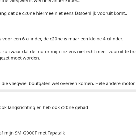
4ne vliegwiel is wel heel andere koek..
ang dat de c20ne hiermee niet eens fatsoenlijk vooruit komt..
s voor een 6 cilinder, de c20ne is maar een kleine 4 cilinder.
is zo zwaar dat de motor mijn inziens niet echt meer vooruit te b
 gezet moet worden.
f die vliegwiel boutgaten wel overeen komen. Hele andere motor
ook langsrichting en heb ook c20ne gehad
af mijn SM-G900F met Tapatalk