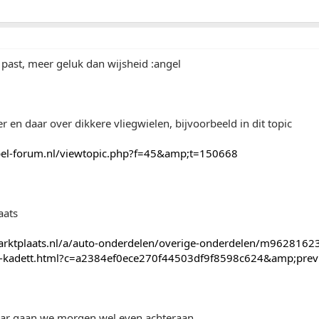
past, meer geluk dan wijsheid :angel
er en daar over dikkere vliegwielen, bijvoorbeeld in dit topic
pel-forum.nl/viewtopic.php?f=45&amp;t=150668
aats
rktplaats.nl/a/auto-onderdelen/overige-onderdelen/m962816237
d-kadett.html?c=a2384ef0ece270f44503df9f8598c624&amp;prev
ar gaan we morgen wel even achteraan