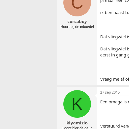
C
ja maar een c2
ik ben haast b
corsaboy
Hoort bij de inboedel
Dat vliegwiel i
Dat vliegwiel 
eerst in gang
Vraag me af o
27 sep 2015
K
Een omega is 
kiyamizio
Verstuurd van
Loopt hier de deur