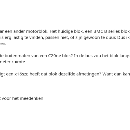
ar een ander motorblok. Het huidige blok, een BMC B series blok,
s erg lastig te vinden, passen niet, of zijn gewoon te duur. Dus 
ken.
e buitenmaten van een C20ne blok? In de bus zou het blok langs
meter ruimte.
ligt een x16szr, heeft dat blok dezelfde afmetingen? Want dan k
t voor het meedenken