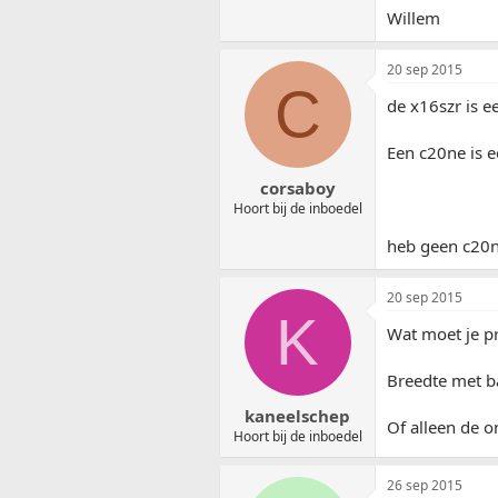
Willem
20 sep 2015
C
de x16szr is e
Een c20ne is e
corsaboy
Hoort bij de inboedel
heb geen c20n
20 sep 2015
K
Wat moet je p
Breedte met ba
kaneelschep
Of alleen de 
Hoort bij de inboedel
26 sep 2015