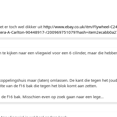
iet er toch wel dikker uit
http://www.ebay.co.uk/itm/Flywheel-C2
ntera-A-Carlton-90448917-/200969751079?hash=item2ecabb0a2
n te kijken naar een vliegwiel voor een 6 cilinder, maar die hebben
koppelingshuis maar (laten) omlassen. De kant die tegen het (oud
elte van de f16 bak die tegen het blok komt aan zetten.
de f16 bak. Misschien even op zoek gaan naar een lege...