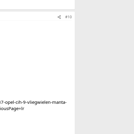
#10
-opel-cih-9-vliegwielen-manta-
iousPage=lr