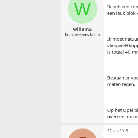
W
Ik heb een com
een leuk blok 
willem2
Komt weleens kijken
Ik moet natuur
vliegwiel+kopp
is totaal 40 m
Bestaan er voo
maten tegen.
Op het Opel bl
overeen, maar 
27 sep 2015