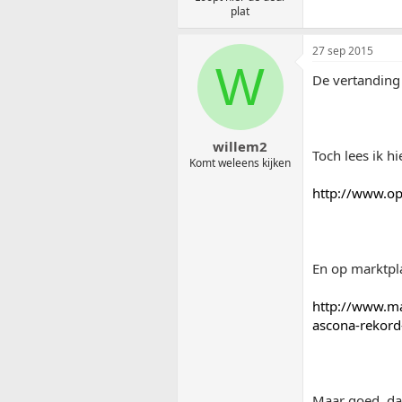
plat
27 sep 2015
W
De vertanding 
willem2
Toch lees ik hi
Komt weleens kijken
http://www.o
En op marktpl
http://www.ma
ascona-rekor
Maar goed, da