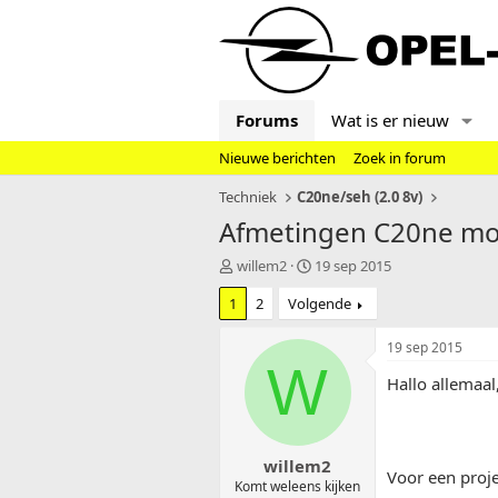
Forums
Wat is er nieuw
Nieuwe berichten
Zoek in forum
Techniek
C20ne/seh (2.0 8v)
Afmetingen C20ne mo
T
S
willem2
19 sep 2015
o
t
1
2
Volgende
p
a
i
r
c
t
19 sep 2015
s
d
W
Hallo allemaal
t
a
a
t
r
u
t
m
willem2
e
Voor een proj
r
Komt weleens kijken