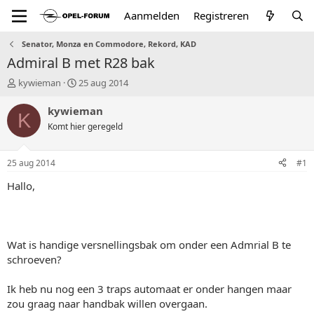
Aanmelden
Registreren
Senator, Monza en Commodore, Rekord, KAD
Admiral B met R28 bak
T
S
kywieman
25 aug 2014
o
t
p
a
kywieman
K
i
r
Komt hier geregeld
c
t
s
d
t
a
25 aug 2014
#1
a
t
r
u
Hallo,
t
m
e
r
Wat is handige versnellingsbak om onder een Admrial B te
schroeven?
Ik heb nu nog een 3 traps automaat er onder hangen maar
zou graag naar handbak willen overgaan.