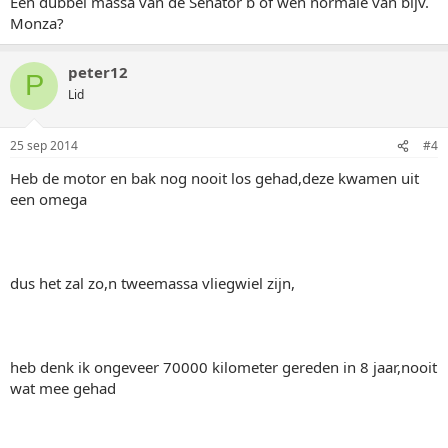
Een dubbel massa van de Senator b of wen normale van bijv.
Monza?
peter12
P
Lid
25 sep 2014
#4
Heb de motor en bak nog nooit los gehad,deze kwamen uit
een omega
dus het zal zo,n tweemassa vliegwiel zijn,
heb denk ik ongeveer 70000 kilometer gereden in 8 jaar,nooit
wat mee gehad