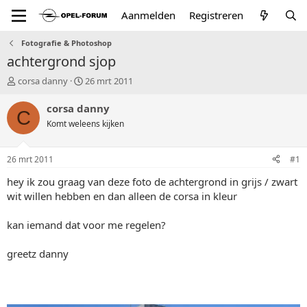
Aanmelden
Registreren
Fotografie & Photoshop
achtergrond sjop
T
S
corsa danny
26 mrt 2011
o
t
p
a
corsa danny
C
i
r
Komt weleens kijken
c
t
s
d
t
a
26 mrt 2011
#1
a
t
r
u
hey ik zou graag van deze foto de achtergrond in grijs / zwart
t
m
wit willen hebben en dan alleen de corsa in kleur
e
r
kan iemand dat voor me regelen?
greetz danny