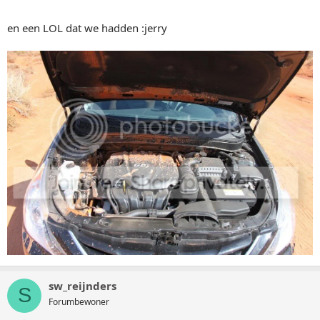
en een LOL dat we hadden :jerry
sw_reijnders
S
Forumbewoner