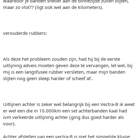
waardoor je banden sneller aan de binnezijde zullen slijten,
maar zo vlot?? (ligt ook wel aan de kilometers).
verouderde rubbers:
Als deze het probleem zouden zijn, had hij bij de eerste
uitlijning adveis moeten geven deze te vervangen, let wel, bij
mij is een langsfusee rubber versleten, maar mijn banden
slijten nog geen steep harder of scheef af..
Uitlijnen achter is zeker wel belangrijk bij een Vectra-B ik weet
er wel een die in 10.000km een set achterbanden kaal had
ivm verkeerde uitlijning achter (ging dus goed harder als
voor).
Achter afstellen van een vectra-B is niet het simpelste klusje,