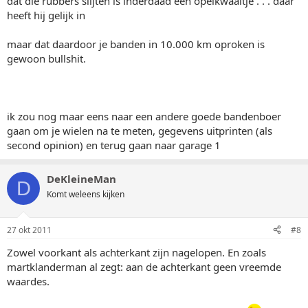
dat die rubbers slijten is inderdaad een opelkwaaltje . . . daar
heeft hij gelijk in
maar dat daardoor je banden in 10.000 km oproken is
gewoon bullshit.
ik zou nog maar eens naar een andere goede bandenboer
gaan om je wielen na te meten, gegevens uitprinten (als
second opinion) en terug gaan naar garage 1
DeKleineMan
D
Komt weleens kijken
27 okt 2011
#8
Zowel voorkant als achterkant zijn nagelopen. En zoals
martklanderman al zegt: aan de achterkant geen vreemde
waardes.