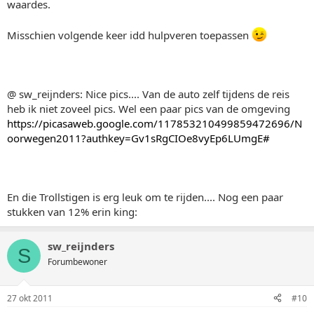
waardes.
Misschien volgende keer idd hulpveren toepassen
@ sw_reijnders: Nice pics.... Van de auto zelf tijdens de reis
heb ik niet zoveel pics. Wel een paar pics van de omgeving
https://picasaweb.google.com/117853210499859472696/N
oorwegen2011?authkey=Gv1sRgCIOe8vyEp6LUmgE#
En die Trollstigen is erg leuk om te rijden.... Nog een paar
stukken van 12% erin king:
sw_reijnders
S
Forumbewoner
27 okt 2011
#10