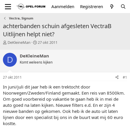
Aanmelden
Registreren
Vectra, Signum
achterbanden schuin afgesleten VectraB
Uitlijnen helpt niet?
T
S
DeKleineMan
27 okt 2011
o
t
p
a
DeKleineMan
D
i
r
Komt weleens kijken
c
t
s
d
t
a
27 okt 2011
#1
a
t
r
u
In juni/juli dit jaar heb ik een trektocht door
t
m
Noorwegen/Zweden/Finland gemaakt. Een reis van 8500km.
e
Om goed voorbereid op vakantie te gaan heb ik in mei de
r
auto goed na laten kijken. Nieuwe filters e.d. En er zijn 4
nieuwe banden op gekomen. Ook heb ik de auto uit laten
lijnen door een specialist bij ons in de buurt wat mij 60 euro
kostte.