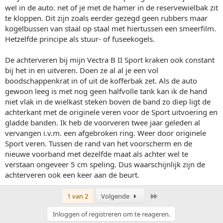
wel in de auto. net of je met de hamer in de reservewielbak zit
te kloppen. Dit zijn zoals eerder gezegd geen rubbers maar
kogelbussen van staal op staal met hiertussen een smeerfilm.
Hetzelfde principe als stuur- of fuseekogels.
De achterveren bij mijn Vectra B II Sport kraken ook constant
bij het in en uitveren. Doen ze al al je een vol
boodschappenkrat in of uit de kofferbak zet. Als de auto
gewoon leeg is met nog geen halfvolle tank kan ik de hand
niet vlak in de wielkast steken boven de band zo diep ligt de
achterkant met de originele veren voor de Sport uitvoering en
gladde banden. Ik heb de voorveren twee jaar geleden al
vervangen i.v.m. een afgebroken ring. Weer door originele
Sport veren. Tussen de rand van het voorscherm en de
nieuwe voorband met dezelfde maat als achter wel te
verstaan ongeveer 5 cm speling. Dus waarschijnlijk zijn de
achterveren ook een keer aan de beurt.
Laatste
1 van 2
Volgende
Inloggen of registreren om te reageren.