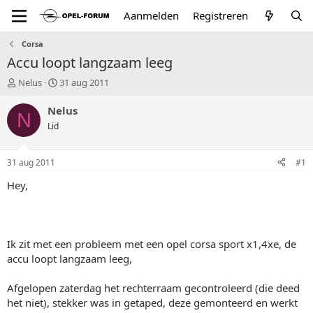
Aanmelden
Registreren
Corsa
Accu loopt langzaam leeg
T
S
Nelus
31 aug 2011
o
t
p
a
Nelus
N
i
r
Lid
c
t
s
d
t
a
31 aug 2011
#1
a
t
r
u
Hey,
t
m
e
r
Ik zit met een probleem met een opel corsa sport x1,4xe, de
accu loopt langzaam leeg,
Afgelopen zaterdag het rechterraam gecontroleerd (die deed
het niet), stekker was in getaped, deze gemonteerd en werkt