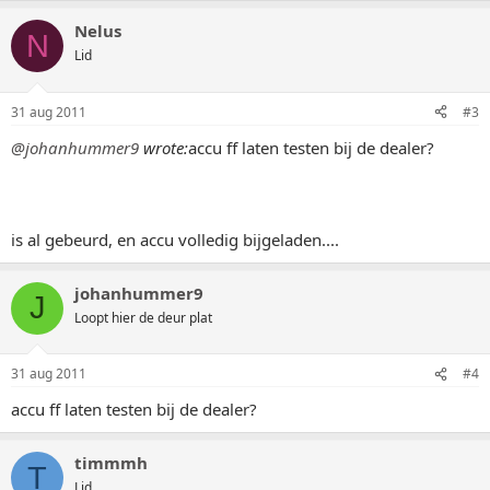
Nelus
N
Lid
31 aug 2011
#3
@johanhummer9
wrote:
accu ff laten testen bij de dealer?
is al gebeurd, en accu volledig bijgeladen....
johanhummer9
J
Loopt hier de deur plat
31 aug 2011
#4
accu ff laten testen bij de dealer?
timmmh
T
Lid