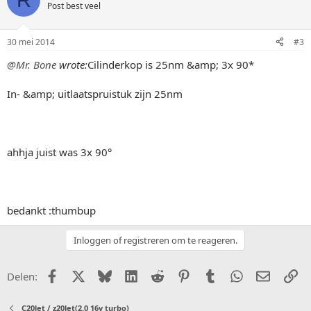
Post best veel
30 mei 2014
#3
@Mr. Bone
wrote:
Cilinderkop is 25nm &amp; 3x 90*
In- &amp; uitlaatspruistuk zijn 25nm
ahhja juist was 3x 90°
bedankt :thumbup
Inloggen of registreren om te reageren.
Facebook
X (Twitter)
Bluesky
LinkedIn
Reddit
Pinterest
Tumblr
WhatsApp
E-mail
Li
Delen:
C20let / z20let(2.0 16v turbo)