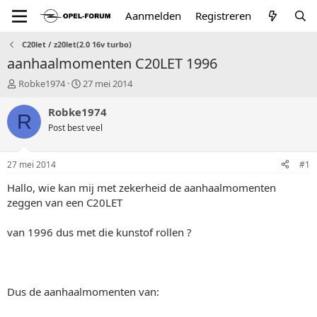
Aanmelden
Registreren
C20let / z20let(2.0 16v turbo)
aanhaalmomenten C20LET 1996
T
S
Robke1974
27 mei 2014
o
t
p
a
Robke1974
R
i
r
Post best veel
c
t
s
d
t
a
27 mei 2014
#1
a
t
r
u
Hallo, wie kan mij met zekerheid de aanhaalmomenten
t
m
zeggen van een C20LET
e
r
van 1996 dus met die kunstof rollen ?
Dus de aanhaalmomenten van: