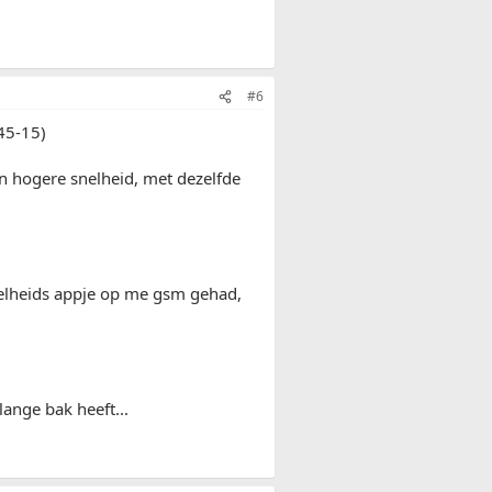
#6
45-15)
en hogere snelheid, met dezelfde
nelheids appje op me gsm gehad,
lange bak heeft...