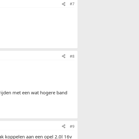
#7
.
#8
 rijden met een wat hogere band
#9
ak koppelen aan een opel 2.0l 16v