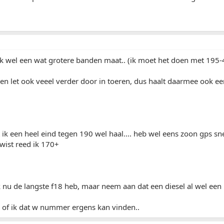
k wel een wat grotere banden maat.. (ik moet het doen met 195-
een let ook veeel verder door in toeren, dus haalt daarmee ook e
ik een heel eind tegen 190 wel haal.... heb wel eens zoon gps s
 wist reed ik 170+
k nu de langste f18 heb, maar neem aan dat een diesel al wel een 
n of ik dat w nummer ergens kan vinden..