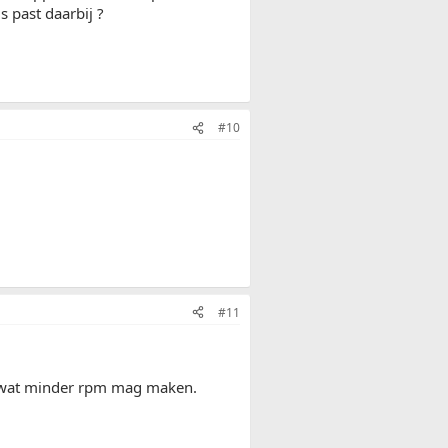
 past daarbij ?
#10
#11
t wat minder rpm mag maken.