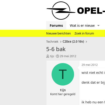
Forums
Wat is er nieuw
Nieuwe berichten
Zoek in forum
Techniek
C20xe (2.0 16v)
5-6 bak
T
S
tijs
29 mei 2012
o
t
p
a
29 mei 2012
i
r
T
wist niet echt 
c
t
s
d
t
a
denk dat er bi
a
t
tijs
r
u
t
m
Komt hier geregeld
e
ik heb nu een 
r