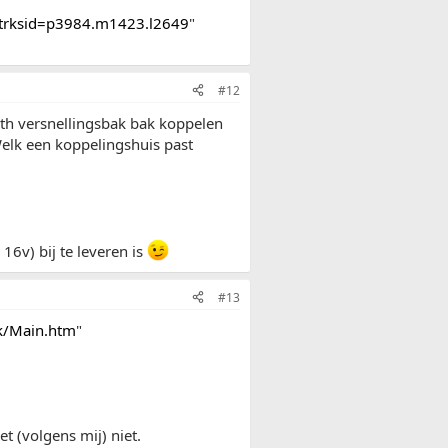
trksid=p3984.m1423.l2649
"
#12
nth versnellingsbak bak koppelen
Welk een koppelingshuis past
16v) bij te leveren is
#13
k/Main.htm
"
t (volgens mij) niet.