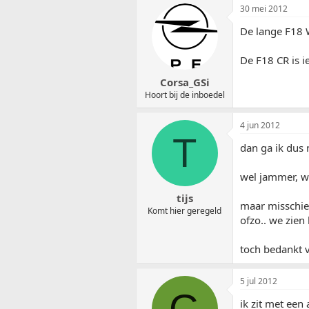
30 mei 2012
De lange F18 W
De F18 CR is i
Corsa_GSi
Hoort bij de inboedel
4 jun 2012
T
dan ga ik dus 
wel jammer, wa
tijs
maar misschien
Komt hier geregeld
ofzo.. we zien 
toch bedankt 
5 jul 2012
G
ik zit met een