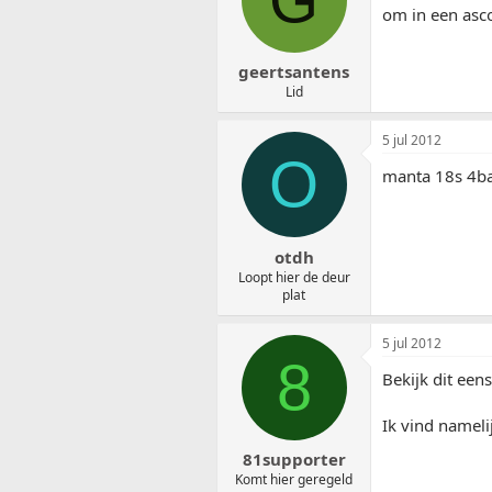
om in een asco
geertsantens
Lid
5 jul 2012
O
manta 18s 4b
otdh
Loopt hier de deur
plat
5 jul 2012
8
Bekijk dit eens
Ik vind namel
81supporter
Komt hier geregeld