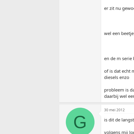
er zit nu gewoo
wel een beetje
en de m serie 
of is dat echt
diesels enzo
probleem is daa
daarbij wel ee
30 mei 2012
G
is dit de langs
volgens mij l