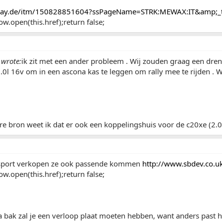
bay.de/itm/150828851604?ssPageName=STRK:MEWAX:IT&amp;_
w.open(this.href);return false;
wrote:
ik zit met een ander probleem . Wij zouden graag een dre
.0l 16v om in een ascona kas te leggen om rally mee te rijden . 
e bron weet ik dat er ook een koppelingshuis voor de c20xe (2.0 
rsport verkopen ze ook passende kommen
http://www.sbdev.co.u
w.open(this.href);return false;
bak zal je een verloop plaat moeten hebben, want anders past he