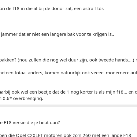
n de f18 in die al bij de donor zat, een astra f tds
 jammer dat er niet een langere bak voor te krijgen is..
bakken? (nou zullen die nog wel duur zijn, ook tweede hands....)
 meteen totaal anders, komen natuurlijk ook veeeel modernere au
rbij ook wel een beetje dat de 1 nog korter is als mijn f18... en d
n 0.6* overbrenging.
te F18 versie die je hebt dan?
open die Opel C20LET motoren ook zo'n 260 met een lange F18