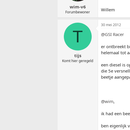
wim-v6
Willem
Forumbewoner
30 mei 2012
T
@GSI Racer
er ontbreekt b
helemaal tot a
tijs
Komt hier geregeld
een diesel is 
die 5e versnel
beetje aangepa
@wim
,
ik had een bee
ben eigenlijk 