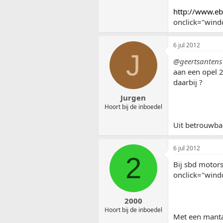
http://www.e
onclick="windo
6 jul 2012
J
@geertsantens
aan een opel 2
daarbij ?
Jurgen
Hoort bij de inboedel
Uit betrouwbar
6 jul 2012
2
Bij sbd moto
onclick="windo
2000
Hoort bij de inboedel
Met een manta 