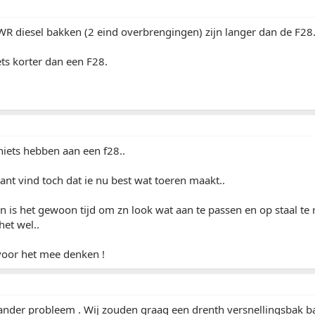
R diesel bakken (2 eind overbrengingen) zijn langer dan de F28
ets korter dan een F28.
niets hebben aan een f28..
nt vind toch dat ie nu best wat toeren maakt..
 is het gewoon tijd om zn look wat aan te passen en op staal te
het wel..
voor het mee denken !
 ander probleem . Wij zouden graag een drenth versnellingsbak b