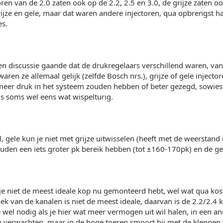
oren van de 2.0 zaten ook op de 2.2, 2.5 en 3.0, de grijze zaten oo
ijze en gele, maar dat waren andere injectoren, qua opbrengst 
es.
 een discussie gaande dat de drukregelaars verschillend waren, van
ren ze allemaal gelijk (zelfde Bosch nrs.), grijze of gele injector
 meer druk in het systeem zouden hebben of beter gezegd, sowie
s soms wel eens wat wispelturig.
el, gele kun je niet met grijze uitwisselen (heeft met de weerstand
ouden een iets groter pk bereik hebben (tot ±160-170pk) en de g
t je niet de meest ideale kop nu gemonteerd hebt, wel wat qua ko
k van de kanalen is niet de meest ideale, daarvan is de 2.2/2.4 
 wel nodig als je hier wat meer vermogen uit wil halen, in een a
 verwachten, maar in de hoge toeren smoort hij met de kleppen 