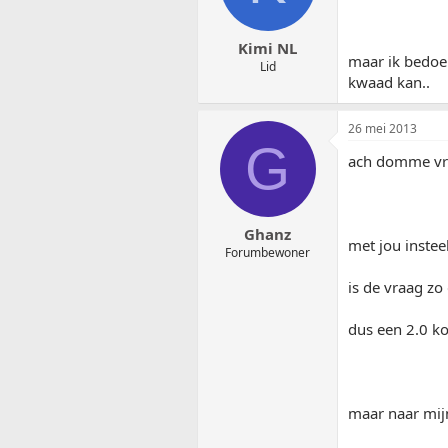
Kimi NL
maar ik bedoel
Lid
kwaad kan..
26 mei 2013
G
ach domme vr
Ghanz
met jou instee
Forumbewoner
is de vraag zo
dus een 2.0 ko
maar naar mij