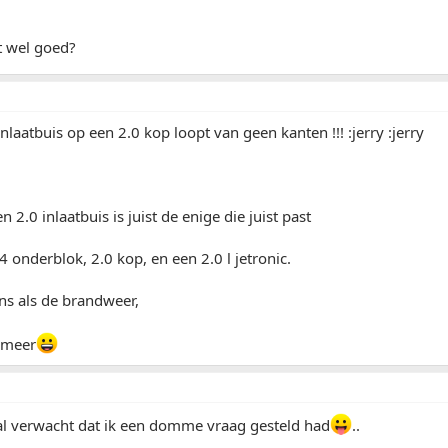
t wel goed?
inlaatbuis op een 2.0 kop loopt van geen kanten !!! :jerry :jerry
en 2.0 inlaatbuis is juist de enige die juist past
.4 onderblok, 2.0 kop, en een 2.0 l jetronic.
ns als de brandweer,
g meer
 al verwacht dat ik een domme vraag gesteld had
..