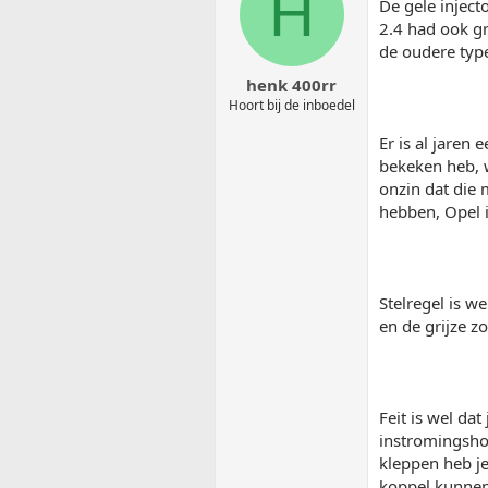
H
De gele inject
2.4 had ook gr
de oudere typ
henk 400rr
Hoort bij de inboedel
Er is al jaren
bekeken heb, wa
onzin dat die
hebben, Opel i
Stelregel is w
en de grijze z
Feit is wel da
instromingshoe
kleppen heb je
koppel kunnen