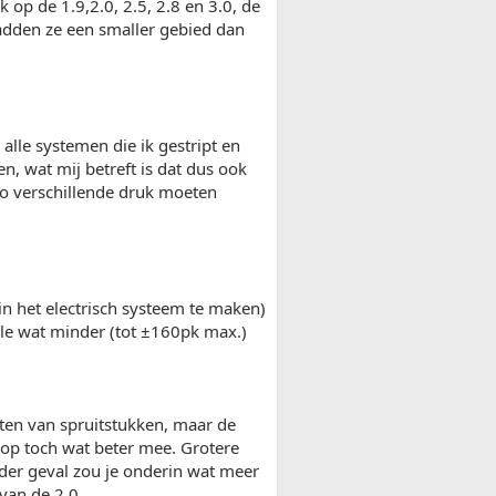
k op de 1.9,2.0, 2.5, 2.8 en 3.0, de
hadden ze een smaller gebied dan
 alle systemen die ik gestript en
en, wat mij betreft is dat dus ook
so verschillende druk moeten
 in het electrisch systeem te maken)
ele wat minder (tot ±160pk max.)
sten van spruitstukken, maar de
kop toch wat beter mee. Grotere
nder geval zou je onderin wat meer
van de 2.0.