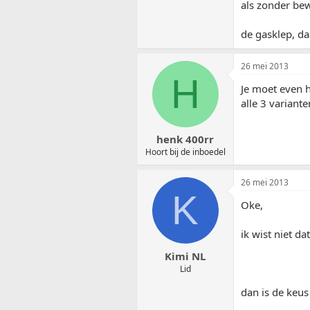
als zonder bew
de gasklep, d
26 mei 2013
H
Je moet even h
alle 3 varian
henk 400rr
Hoort bij de inboedel
26 mei 2013
K
Oke,
ik wist niet d
Kimi NL
Lid
dan is de keus