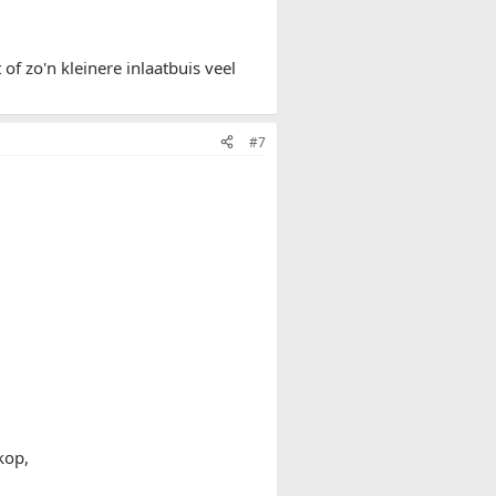
of zo'n kleinere inlaatbuis veel
#7
kop,