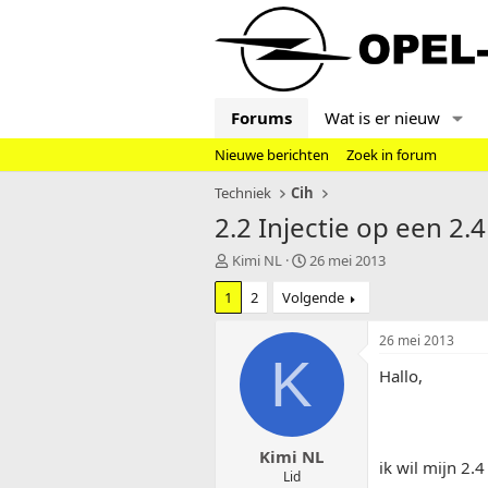
Forums
Wat is er nieuw
Nieuwe berichten
Zoek in forum
Techniek
Cih
2.2 Injectie op een 2.4
T
S
Kimi NL
26 mei 2013
o
t
1
2
Volgende
p
a
i
r
c
t
26 mei 2013
s
d
K
Hallo,
t
a
a
t
r
u
t
m
Kimi NL
e
ik wil mijn 2.4
r
Lid