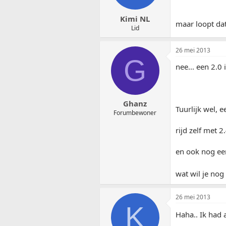
Kimi NL
maar loopt da
Lid
26 mei 2013
G
nee... een 2.0 
Ghanz
Tuurlijk wel, e
Forumbewoner
rijd zelf met 2
en ook nog ee
wat wil je no
26 mei 2013
K
Haha.. Ik had