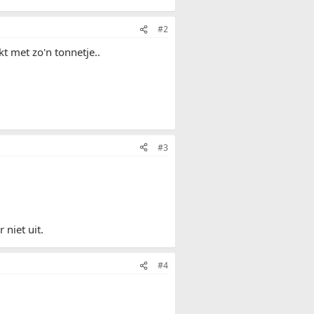
#2
t met zo'n tonnetje..
#3
 niet uit.
#4