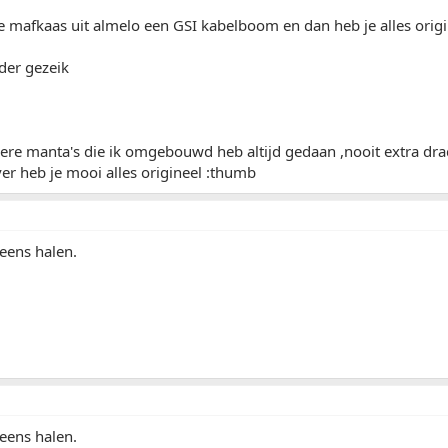
die mafkaas uit almelo een GSI kabelboom en dan heb je alles orig
der gezeik
dere manta's die ik omgebouwd heb altijd gedaan ,nooit extra d
r heb je mooi alles origineel :thumb
eens halen.
eens halen.