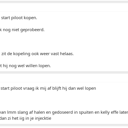
 start piloot kopen.
k nog niet geprobeerd.
 zit de kopeling ook weer vast helaas.
hij nog wel willen lopen.
start piloot vraag ik mij af blijft hij dan wel lopen
 van lmm slang af halen en gedoseerd in spuiten en kelly effe lat
n zi het iig in je injecktie