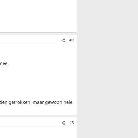
#4
ineel
raden getrokken ,maar gewoon hele
#5