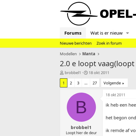
Forums
Wat is er nieuw
Nieuwe berichten
Zoek in forum
Modellen
Manta
2.0 e loopt vaag(loopt
T
S
brobbel1
18 okt 2011
o
t
1
2
3
…
27
Volgende
p
a
i
r
c
t
18 okt 2011
s
d
B
ik heb een he
t
a
a
t
r
u
het begon onde
t
m
brobbel1
e
ik remde af vo
r
Loopt hier de deur