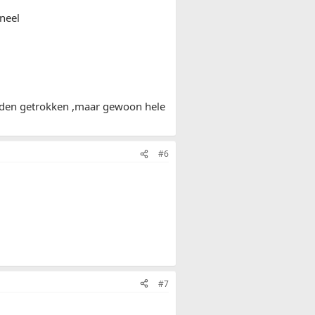
ineel
raden getrokken ,maar gewoon hele
#6
#7