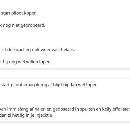
 start piloot kopen.
k nog niet geprobeerd.
 zit de kopeling ook weer vast helaas.
hij nog wel willen lopen.
start piloot vraag ik mij af blijft hij dan wel lopen
 van lmm slang af halen en gedoseerd in spuiten en kelly effe lat
n zi het iig in je injecktie