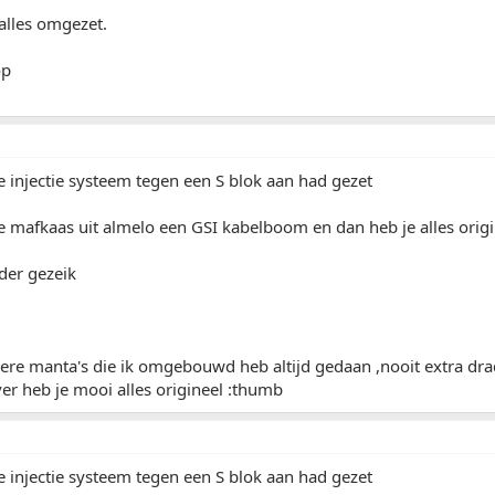
alles omgezet.
op
e injectie systeem tegen een S blok aan had gezet
die mafkaas uit almelo een GSI kabelboom en dan heb je alles orig
der gezeik
dere manta's die ik omgebouwd heb altijd gedaan ,nooit extra d
r heb je mooi alles origineel :thumb
e injectie systeem tegen een S blok aan had gezet