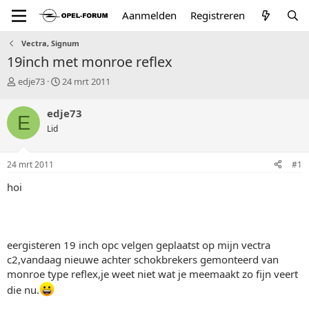
Aanmelden
Registreren
Vectra, Signum
19inch met monroe reflex
T
S
edje73
24 mrt 2011
o
t
p
a
edje73
E
i
r
Lid
c
t
s
d
t
a
24 mrt 2011
#1
a
t
r
u
hoi
t
m
e
r
eergisteren 19 inch opc velgen geplaatst op mijn vectra
c2,vandaag nieuwe achter schokbrekers gemonteerd van
monroe type reflex,je weet niet wat je meemaakt zo fijn veert
die nu.