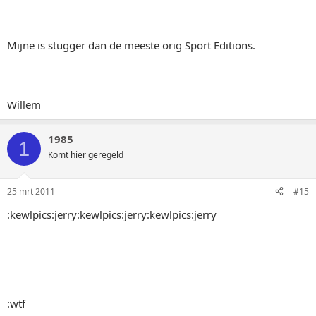
Mijne is stugger dan de meeste orig Sport Editions.
Willem
1985
1
Komt hier geregeld
25 mrt 2011
#15
:kewlpics:jerry:kewlpics:jerry:kewlpics:jerry
:wtf