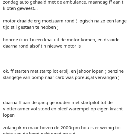
zondag auto gehaald met de ambulance, maandag ff aan t
kloten geweest...
motor draaide erg moeizaam rond ( logisch na zo een lange
tijd stil gestaan te hebben )
hoorde ik in 1x een knal uit de motor komen, en draaide
daarna rond alsof t n nieuwe motor is
ok, ff starten met startpilot erbij, en jahoor lopen ( benzine
slangetje van pomp naar carb was poreus,al vervangen )
daarna ff aan de gang gehouden met startpilot tot de
vlotterkamer vol stond en bleef warempel op eigen kracht
lopen
zolang ik m maar boven de 2000rpm hou is er weinig tot
niets aan de hand,pakt goed op e.d.