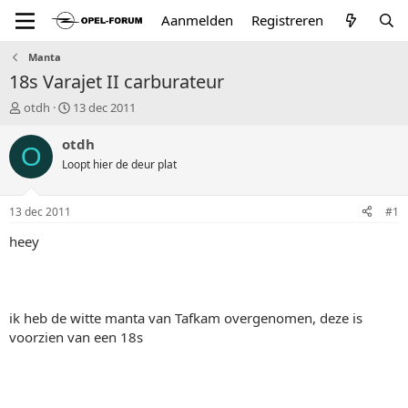
Aanmelden
Registreren
Manta
18s Varajet II carburateur
T
S
otdh
13 dec 2011
o
t
p
a
otdh
O
i
r
Loopt hier de deur plat
c
t
s
d
t
a
13 dec 2011
#1
a
t
r
u
heey
t
m
e
r
ik heb de witte manta van Tafkam overgenomen, deze is
voorzien van een 18s