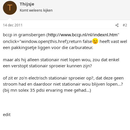
Thijsje
T
Komt weleens kijken
14 dec 2011
#2
bccp in gramsbergen (
http://www.bccp.nl/nl/indexnl.htm
"
onclick="window.open(this.href);return false
heeft vast wel
een pakkingsetje liggen voor die carburateur.
maar als hij alleen stationair niet lopen wou, zou dat enkel
een verstopt stationair sproeier kunnen zijn?
of zit er zo'n electrisch stationair sproeier op?, dat deze geen
stroom had en daardoor niet stationair wou blijven lopen...?
(bij mn solex 35 pdsi ervaring mee gehad...)
edit