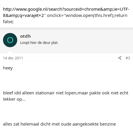
http://www.google.nl/search?sourceid=chrome&amp;ie=UTF-
8&amp;q=varajet+2
" onclick="window.open(this.href);return
false;
otdh
O
Loopt hier de deur plat
14 dec 2011
#3
heey
bleef idd alleen stationair niet lopen,maar pakte ook niet echt
lekker op...
alles zat helemaal dicht met oude aangekoekte benzine