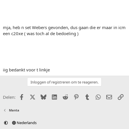
mja, heb n set Webers gevonden, dus gaan die er maar in icm
een c20xe ( was toch al de bedoeling )
iig bedankt voor t linkje
Inloggen of registreren om te reageren.
Facebook
X (Twitter)
Bluesky
LinkedIn
Reddit
Pinterest
Tumblr
WhatsApp
E-mail
Li
Delen:
Manta
Nederlands