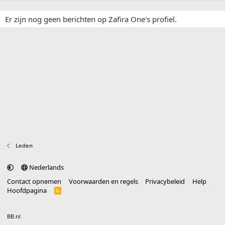
Er zijn nog geen berichten op Zafira One's profiel.
Leden
Nederlands
Contact opnemen
Voorwaarden en regels
Privacybeleid
Help
Hoofdpagina
R
S
S
®
Community platform by XenForo
© 2010-2025 XenForo Ltd.
vertaald door
BB.nl